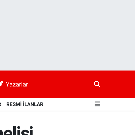
Yazarlar
R
RESMİ İLANLAR
elisi