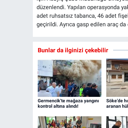
düzenlendi. Yapılan operasyonda yak
adet ruhsatsız tabanca, 46 adet fişek
geçirildi. Ayrıca gasp edilen araç da 
Bunlar da ilginizi çekebilir
Germencik'te mağaza yangını
Söke’de hı
kontrol altına alındı!
aranan hü