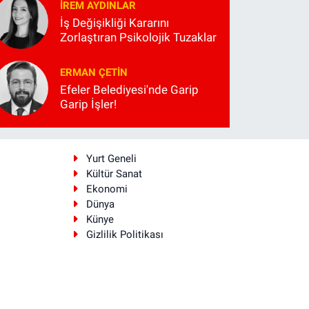
İREM AYDINLAR
İş Değişikliği Kararını
Zorlaştıran Psikolojik Tuzaklar
ERMAN ÇETIN
Efeler Belediyesi'nde Garip
Garip İşler!
i
Yurt Geneli
Kültür Sanat
Ekonomi
Dünya
Künye
Gizlilik Politikası