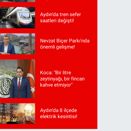
Aydın'da tren sefer
saatleri değişti!
Nevzat Biçer Parkı'nda
önemli gelişme!
Koca: "Bir litre
zeytinyağı, bir fincan
kahve etmiyor"
Aydın’da 8 ilçede
elektrik kesintisi!