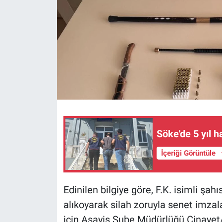
Söke'de 5 yıl 
İçeriği Görüntüle
Edinilen bilgiye göre, F.K. isimli şahıs
alıkoyarak silah zoruyla senet imzala
için Asayiş Şube Müdürlüğü Cinayet