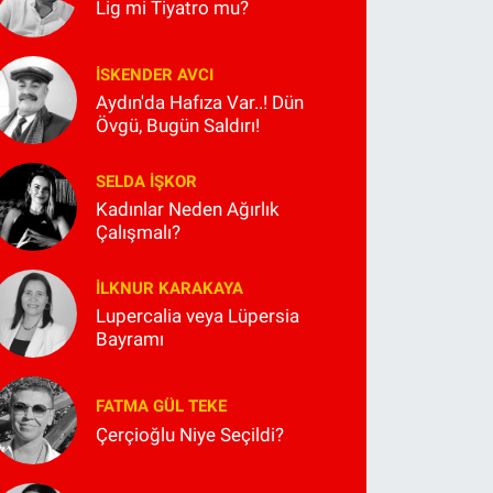
Lig mi Tiyatro mu?
İSKENDER AVCI
Aydın'da Hafıza Var..! Dün
Övgü, Bugün Saldırı!
SELDA İŞKOR
Kadınlar Neden Ağırlık
Çalışmalı?
İLKNUR KARAKAYA
Lupercalia veya Lüpersia
Bayramı
FATMA GÜL TEKE
Çerçioğlu Niye Seçildi?