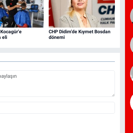
 Kocagür'e
CHP Didim’de Kıymet Bosdan
 eli
dönemi