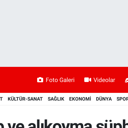
Foto Galeri
Videolar
ET
KÜLTÜR-SANAT
SAĞLIK
EKONOMİ
DÜNYA
SPO
p ve alıkoyma şüph