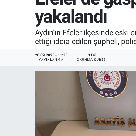
yakalandı
SPOR
RESMİ İLANLAR
Aydın’ın Efeler ilçesinde eski o
ettiği iddia edilen şüpheli, pol
26.09.2025 - 11:35
1 DK
YAYINLANMA
OKUNMA SÜRESI