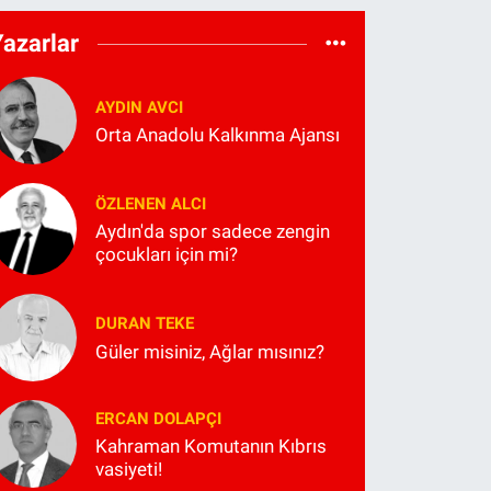
Yazarlar
AYDIN AVCI
Orta Anadolu Kalkınma Ajansı
ÖZLENEN ALCI
Aydın'da spor sadece zengin
çocukları için mi?
DURAN TEKE
Güler misiniz, Ağlar mısınız?
ERCAN DOLAPÇI
Kahraman Komutanın Kıbrıs
vasiyeti!