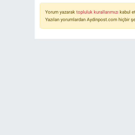
Yorum yazarak
topluluk kurallarımızı
kabul e
Yazılan yorumlardan Aydinpost.com hiçbir ş