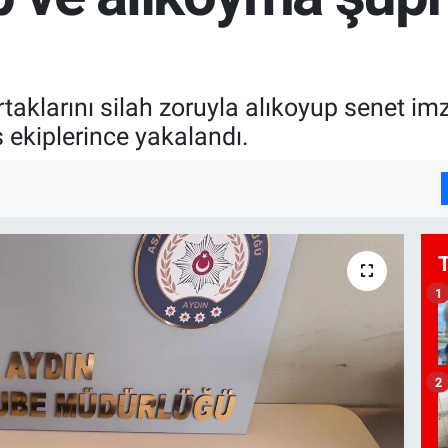
rtaklarını silah zoruyla alıkoyup senet imz
is ekiplerince yakalandı.
1
2