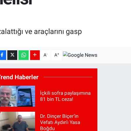
alattığı ve araçlarını gasp
-
+
A
A
Trend Haberler
İçkili sofra paylaşımına
81 bin TL ceza!
Dr. Dinçer Biçer’in
Vefatı Aydın’ı Yasa
Boğdu