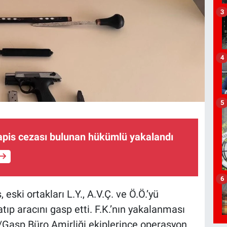
3
4
5
hapis cezası bulunan hükümlü yakalandı
6
, eski ortakları L.Y., A.V.Ç. ve Ö.Ö.’yü
tıp aracını gasp etti. F.K.’nın yakalanması
/Gasp Büro Amirliği ekiplerince operasyon