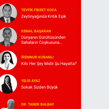
TEVFIK FIKRET KOCA
Zeytinyağında Kritik Eşik
KEMAL BAŞARAN
Dünyanın Gürültüsünden
Sahaların Coşkusuna...
İREMNUR KUBANLI
Kilo Her Şey Midir Şu Hayatta?
YELIS AYAZ
Sokak Sizden Büyük
DR. TANER BALBAY