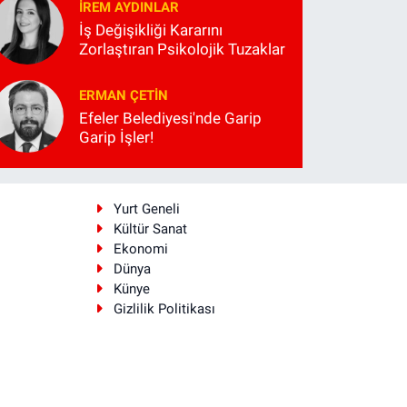
İREM AYDINLAR
İş Değişikliği Kararını
Zorlaştıran Psikolojik Tuzaklar
ERMAN ÇETIN
Efeler Belediyesi'nde Garip
Garip İşler!
i
Yurt Geneli
Kültür Sanat
Ekonomi
Dünya
Künye
Gizlilik Politikası