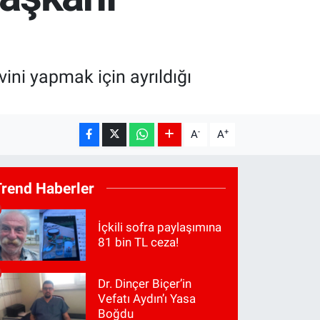
vini yapmak için ayrıldığı
-
+
A
A
Trend Haberler
İçkili sofra paylaşımına
81 bin TL ceza!
Dr. Dinçer Biçer’in
Vefatı Aydın’ı Yasa
Boğdu