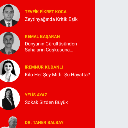
TEVFIK FIKRET KOCA
Zeytinyağında Kritik Eşik
KEMAL BAŞARAN
Dünyanın Gürültüsünden
Sahaların Coşkusuna...
İREMNUR KUBANLI
Kilo Her Şey Midir Şu Hayatta?
YELIS AYAZ
Sokak Sizden Büyük
DR. TANER BALBAY