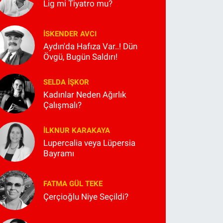
Lig mi Tiyatro mu?
İSKENDER AVCI
Aydın'da Hafıza Var..! Dün
Övgü, Bugün Saldırı!
SELDA İŞKOR
Kadınlar Neden Ağırlık
Çalışmalı?
İLKNUR KARAKAYA
Lupercalia veya Lüpersia
Bayramı
FATMA GÜL TEKE
Çerçioğlu Niye Seçildi?