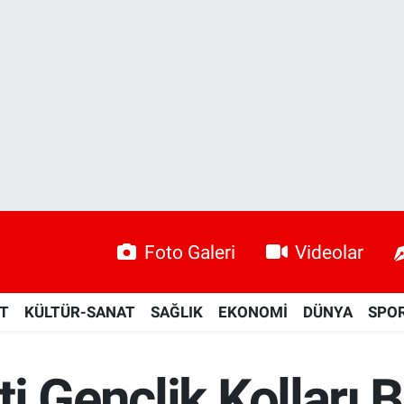
Foto Galeri
Videolar
ET
KÜLTÜR-SANAT
SAĞLIK
EKONOMİ
DÜNYA
SPO
i Gençlik Kolları 