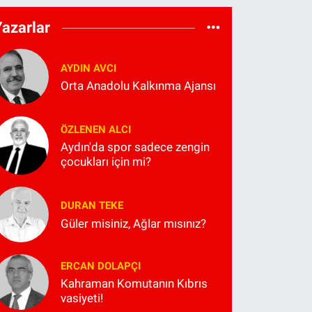
Yazarlar
AYDIN AVCI
Orta Anadolu Kalkınma Ajansı
ÖZLENEN ALCI
Aydın'da spor sadece zengin
çocukları için mi?
DURAN TEKE
Güler misiniz, Ağlar mısınız?
ERCAN DOLAPÇI
Kahraman Komutanın Kıbrıs
vasiyeti!