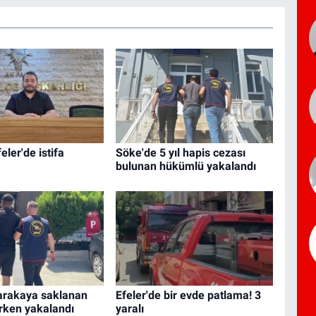
eler'de istifa
Söke'de 5 yıl hapis cezası
bulunan hükümlü yakalandı
arakaya saklanan
Efeler'de bir evde patlama! 3
arken yakalandı
yaralı