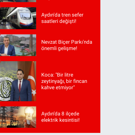
Aydın'da tren sefer
saatleri değişti!
Nevzat Biçer Parkı'nda
önemli gelişme!
Koca: "Bir litre
zeytinyağı, bir fincan
kahve etmiyor"
Aydın’da 8 ilçede
elektrik kesintisi!