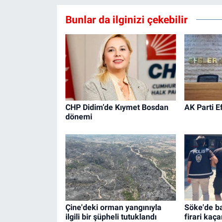
Bunlar da ilginizi çekebilir
CHP Didim’de Kıymet Bosdan
AK Parti Ef
dönemi
Çine'deki orman yangınıyla
Söke'de b
ilgili bir şüpheli tutuklandı
firari kaç