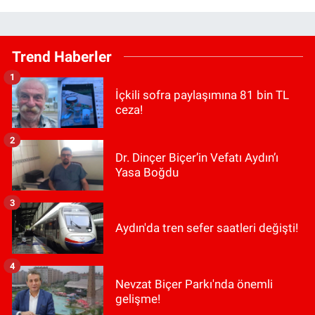
Trend Haberler
1
İçkili sofra paylaşımına 81 bin TL
ceza!
2
Dr. Dinçer Biçer’in Vefatı Aydın’ı
Yasa Boğdu
3
Aydın'da tren sefer saatleri değişti!
4
Nevzat Biçer Parkı'nda önemli
gelişme!