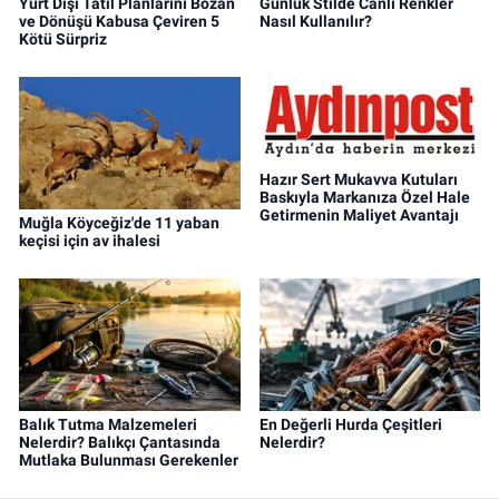
Yurt Dışı Tatil Planlarını Bozan
Günlük Stilde Canlı Renkler
ve Dönüşü Kabusa Çeviren 5
Nasıl Kullanılır?
Kötü Sürpriz
Hazır Sert Mukavva Kutuları
Baskıyla Markanıza Özel Hale
Getirmenin Maliyet Avantajı
Muğla Köyceğiz'de 11 yaban
keçisi için av ihalesi
Balık Tutma Malzemeleri
En Değerli Hurda Çeşitleri
Nelerdir? Balıkçı Çantasında
Nelerdir?
Mutlaka Bulunması Gerekenler