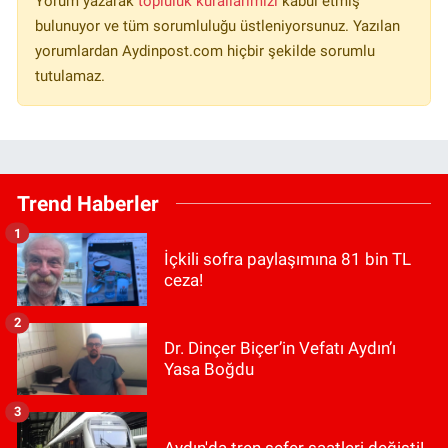
Yorum yazarak
topluluk kurallarımızı
kabul etmiş
bulunuyor ve tüm sorumluluğu üstleniyorsunuz. Yazılan
yorumlardan Aydinpost.com hiçbir şekilde sorumlu
tutulamaz.
Trend Haberler
1
İçkili sofra paylaşımına 81 bin TL
ceza!
2
Dr. Dinçer Biçer’in Vefatı Aydın’ı
Yasa Boğdu
3
Aydın'da tren sefer saatleri değişti!