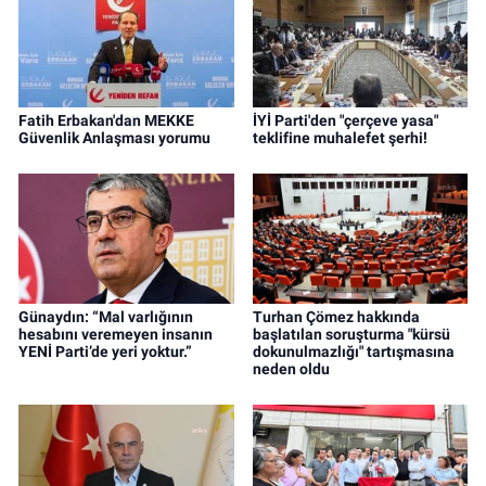
Fatih Erbakan'dan MEKKE
İYİ Parti'den "çerçeve yasa"
Güvenlik Anlaşması yorumu
teklifine muhalefet şerhi!
Günaydın: “Mal varlığının
Turhan Çömez hakkında
hesabını veremeyen insanın
başlatılan soruşturma "kürsü
YENİ Parti’de yeri yoktur.”
dokunulmazlığı" tartışmasına
neden oldu