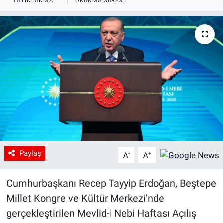
YAYINLANMA
OKUNMA SÜRESI
Paylaş
-
+
A
A
Cumhurbaşkanı Recep Tayyip Erdoğan, Beştepe
Millet Kongre ve Kültür Merkezi’nde
gerçekleştirilen Mevlid-i Nebi Haftası Açılış