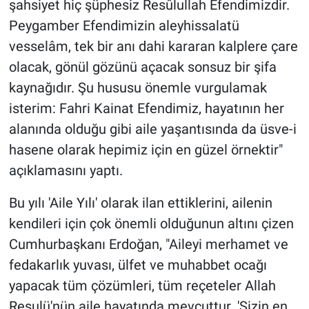
şahsiyet hiç şüphesiz Resûlullah Efendimizdir.
Peygamber Efendimizin aleyhissalatü
vesselâm, tek bir anı dahi kararan kalplere çare
olacak, gönül gözünü açacak sonsuz bir şifa
kaynağıdır. Şu hususu önemle vurgulamak
isterim: Fahri Kainat Efendimiz, hayatının her
alanında olduğu gibi aile yaşantısında da üsve-i
hasene olarak hepimiz için en güzel örnektir"
açıklamasını yaptı.
Bu yılı 'Aile Yılı' olarak ilan ettiklerini, ailenin
kendileri için çok önemli olduğunun altını çizen
Cumhurbaşkanı Erdoğan, "Aileyi merhamet ve
fedakarlık yuvası, ülfet ve muhabbet ocağı
yapacak tüm çözümleri, tüm reçeteler Allah
Resulü'nün aile hayatında mevcuttur. 'Sizin en