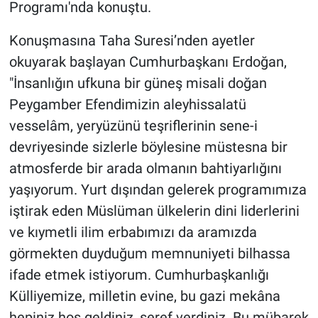
Programı'nda konuştu.
Konuşmasına Taha Suresi’nden ayetler
okuyarak başlayan Cumhurbaşkanı Erdoğan,
"İnsanlığın ufkuna bir güneş misali doğan
Peygamber Efendimizin aleyhissalatü
vesselâm, yeryüzünü teşriflerinin sene-i
devriyesinde sizlerle böylesine müstesna bir
atmosferde bir arada olmanın bahtiyarlığını
yaşıyorum. Yurt dışından gelerek programımıza
iştirak eden Müslüman ülkelerin dini liderlerini
ve kıymetli ilim erbabımızı da aramızda
görmekten duyduğum memnuniyeti bilhassa
ifade etmek istiyorum. Cumhurbaşkanlığı
Külliyemize, milletin evine, bu gazi mekâna
hepiniz hoş geldiniz, şeref verdiniz. Bu mübarek