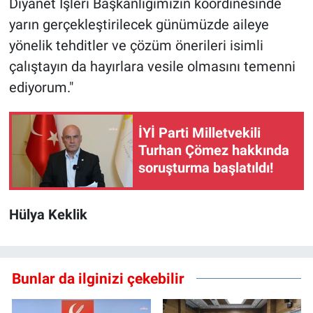
Diyanet İşleri Başkanlığımızın koordinesinde
yarın gerçekleştirilecek günümüzde aileye
yönelik tehditler ve çözüm önerileri isimli
çalıştayın da hayırlara vesile olmasını temenni
ediyorum."
İYİ Parti Milletvekili
Turhan Çömez hakkında
soruşturma başlatıldı!
Hülya Keklik
Bunlar da ilginizi çekebilir