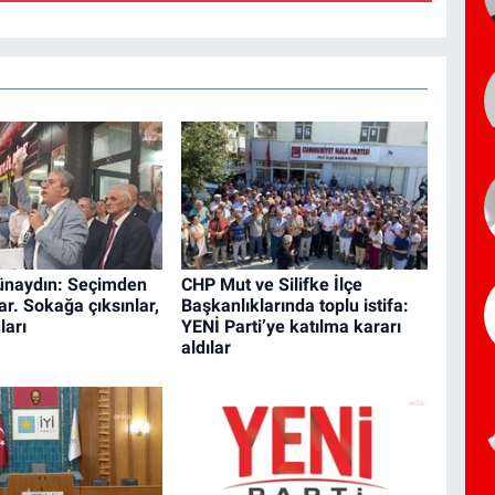
naydın: Seçimden
CHP Mut ve Silifke İlçe
r. Sokağa çıksınlar,
Başkanlıklarında toplu istifa:
ları
YENİ Parti’ye katılma kararı
aldılar