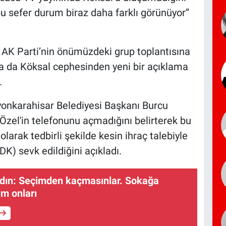
Bu sefer durum biraz daha farklı görünüyor”
r, AK Parti’nin önümüzdeki grup toplantısına
ya da Köksal cephesinden yeni bir açıklama
.
onkarahisar Belediyesi Başkanı Burcu
zel'in telefonunu açmadığını belirterek bu
rak tedbirli şekilde kesin ihraç talebiyle
DK) sevk edildiğini açıkladı.
ın: Seçimden kaçmasınlar. Sokağa
im onları