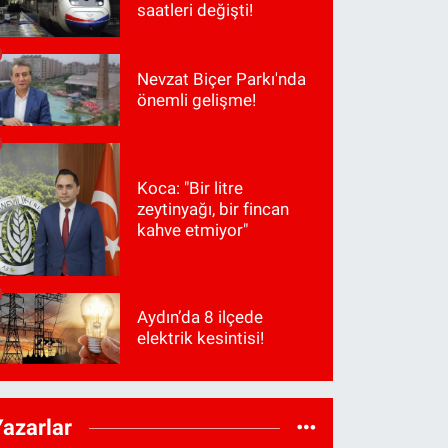
saatleri değişti!
Nevzat Biçer Parkı'nda
önemli gelişme!
Koca: "Bir litre
zeytinyağı, bir fincan
kahve etmiyor"
Aydın’da 8 ilçede
elektrik kesintisi!
Yazarlar