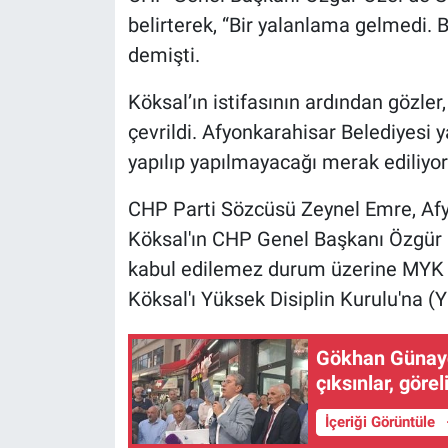
belirterek, “Bir yalanlama gelmedi. 
demişti.
Köksal’ın istifasının ardından gözle
çevrildi. Afyonkarahisar Belediyesi 
yapılıp yapılmayacağı merak ediliyor
CHP Parti Sözcüsü Zeynel Emre, Afy
Köksal'ın CHP Genel Başkanı Özgür Ö
kabul edilemez durum üzerine MYK ola
Köksal'ı Yüksek Disiplin Kurulu'na (Y
Gökhan Günayd
çıksınlar, görel
İçeriği Görüntüle