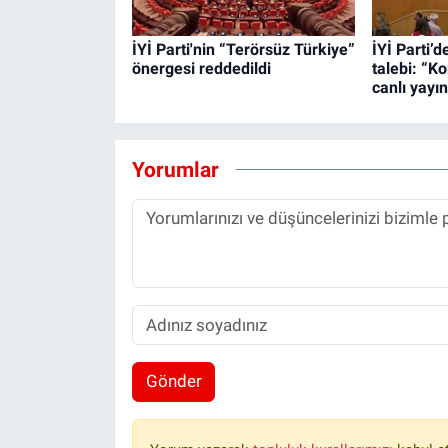
İYİ Parti'nin “Terörsüz Türkiye”
İYİ Parti’
önergesi reddedildi
talebi: “K
canlı yayı
Yorumlar
Gönder