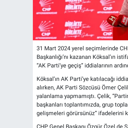
31 Mart 2024 yerel seçimlerinde CH
Başkanlığı’nı kazanan Köksal’ın istif
“AK Parti’ye geçiş” iddialarının ardın
Köksal’ın AK Parti’ye katılacağı idd
alırken, AK Parti Sözcüsü Ömer Çelik
yalanlama yapmamıştı. Çelik, “Parti
başkanları toplantımızda, grup topl
gelişmeleri görürsünüz” ifadelerini k
CHP Genel Başkanı Özgür Özel de S