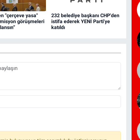
den "çerçeve yasa"
232 belediye başkanı CHP'den
omisyon görüşmeleri
istifa ederek YENİ Parti'ye
nlansın”
katıldı