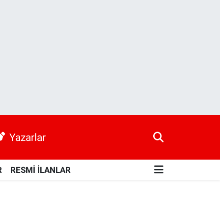
Yazarlar
R
RESMİ İLANLAR