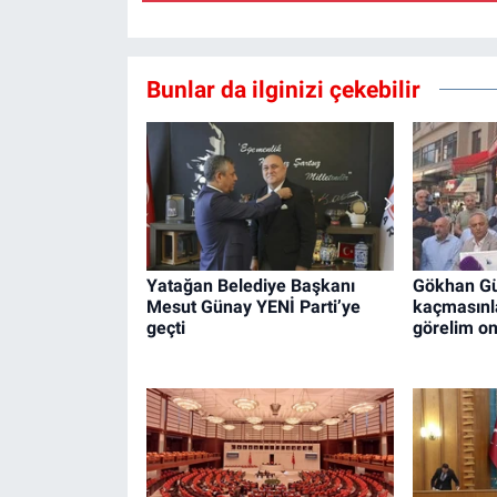
Bunlar da ilginizi çekebilir
Yatağan Belediye Başkanı
Gökhan Gü
Mesut Günay YENİ Parti’ye
kaçmasınla
geçti
görelim on