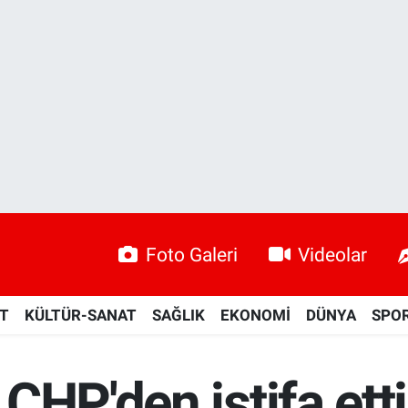
Foto Galeri
Videolar
ET
KÜLTÜR-SANAT
SAĞLIK
EKONOMİ
DÜNYA
SPO
CHP'den istifa etti