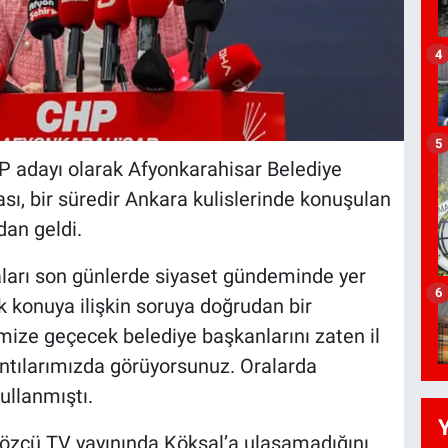
4
5
P adayı olarak Afyonkarahisar Belediye
ası, bir süredir Ankara kulislerinde konuşulan
dan geldi.
iaları son günlerde siyaset gündeminde yer
6
 konuya ilişkin soruya doğrudan bir
mize geçecek belediye başkanlarını zaten il
antılarımızda görüyorsunuz. Oralarda
ullanmıştı.
özcü TV yayınında Köksal’a ulaşamadığını