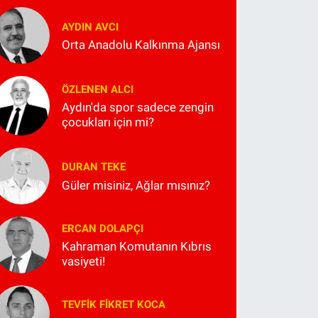
AYDIN AVCI
Orta Anadolu Kalkınma Ajansı
ÖZLENEN ALCI
Aydın'da spor sadece zengin
çocukları için mi?
DURAN TEKE
Güler misiniz, Ağlar mısınız?
ERCAN DOLAPÇI
Kahraman Komutanın Kıbrıs
vasiyeti!
TEVFIK FIKRET KOCA