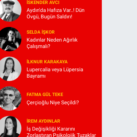
İSKENDER AVCI
Aydın'da Hafıza Var..! Dün
Övgü, Bugün Saldırı!
SELDA İŞKOR
Kadınlar Neden Ağırlık
Çalışmalı?
İLKNUR KARAKAYA
Lupercalia veya Lüpersia
Bayramı
FATMA GÜL TEKE
Çerçioğlu Niye Seçildi?
İREM AYDINLAR
İş Değişikliği Kararını
Zorlaştıran Psikolojik Tuzaklar