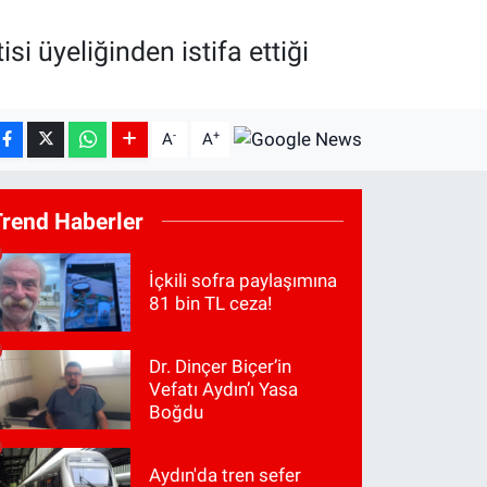
 üyeliğinden istifa ettiği
-
+
A
A
Trend Haberler
İçkili sofra paylaşımına
81 bin TL ceza!
Dr. Dinçer Biçer’in
Vefatı Aydın’ı Yasa
Boğdu
Aydın'da tren sefer