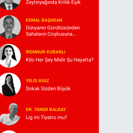
Zeytinyağında Kritik Eşik
KEMAL BAŞARAN
Dünyanın Gürültüsünden
Sahaların Coşkusuna...
İREMNUR KUBANLI
Kilo Her Şey Midir Şu Hayatta?
YELIS AYAZ
Sokak Sizden Büyük
DR. TANER BALBAY
Lig mi Tiyatro mu?