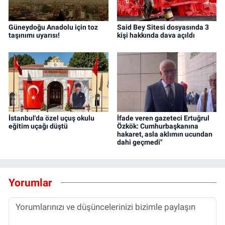
Güneydoğu Anadolu için toz
Said Bey Sitesi dosyasında 3
taşınımı uyarısı!
kişi hakkında dava açıldı
İstanbul'da özel uçuş okulu
İfade veren gazeteci Ertuğrul
eğitim uçağı düştü
Özkök: Cumhurbaşkanına
hakaret, asla aklımın ucundan
dahi geçmedi"
Yorumlar