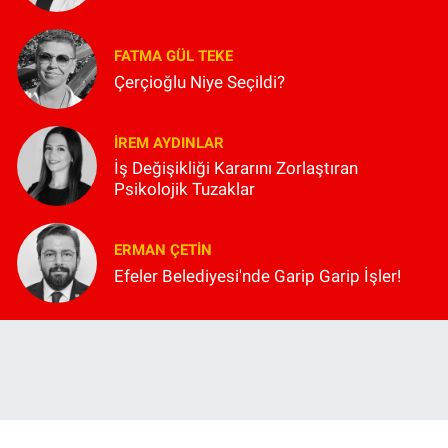
FATMA GÜL TEKE
Çerçioğlu Niye Seçildi?
İREM AYDINLAR
İş Değişikliği Kararını Zorlaştıran
Psikolojik Tuzaklar
ERMAN ÇETIN
Efeler Belediyesi'nde Garip Garip İşler!