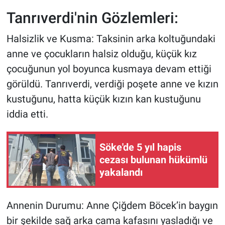
Tanrıverdi'nin Gözlemleri:
Halsizlik ve Kusma: Taksinin arka koltuğundaki
anne ve çocukların halsiz olduğu, küçük kız
çocuğunun yol boyunca kusmaya devam ettiği
görüldü. Tanrıverdi, verdiği poşete anne ve kızın
kustuğunu, hatta küçük kızın kan kustuğunu
iddia etti.
Söke'de 5 yıl hapis
cezası bulunan hükümlü
yakalandı
Annenin Durumu: Anne Çiğdem Böcek’in baygın
bir şekilde sağ arka cama kafasını yasladığı ve