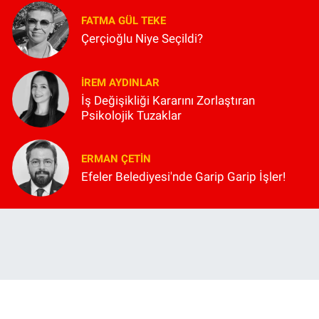
FATMA GÜL TEKE
Çerçioğlu Niye Seçildi?
İREM AYDINLAR
İş Değişikliği Kararını Zorlaştıran
Psikolojik Tuzaklar
ERMAN ÇETIN
Efeler Belediyesi'nde Garip Garip İşler!