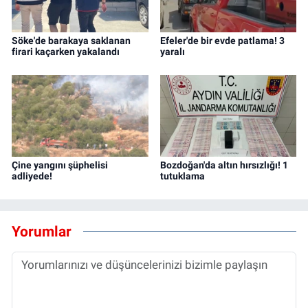
Söke'de barakaya saklanan
Efeler'de bir evde patlama! 3
firari kaçarken yakalandı
yaralı
Çine yangını şüphelisi
Bozdoğan'da altın hırsızlığı! 1
adliyede!
tutuklama
Yorumlar