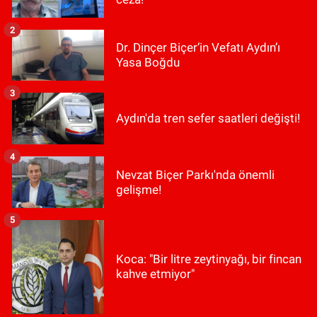
2
Dr. Dinçer Biçer’in Vefatı Aydın’ı
Yasa Boğdu
3
Aydın'da tren sefer saatleri değişti!
4
Nevzat Biçer Parkı'nda önemli
gelişme!
5
Koca: "Bir litre zeytinyağı, bir fincan
kahve etmiyor"