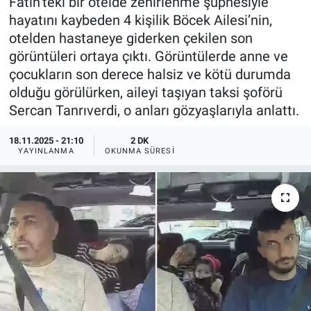
Fatih’teki bir otelde zehirlenme şüphesiyle
hayatını kaybeden 4 kişilik Böcek Ailesi’nin,
otelden hastaneye giderken çekilen son
görüntüleri ortaya çıktı. Görüntülerde anne ve
çocukların son derece halsiz ve kötü durumda
olduğu görülürken, aileyi taşıyan taksi şoförü
Sercan Tanrıverdi, o anları gözyaşlarıyla anlattı.
18.11.2025 - 21:10
2 DK
YAYINLANMA
OKUNMA SÜRESI