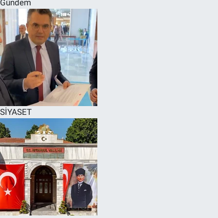
Gündem
SPOR
RESMİ İLANLAR
SİYASET