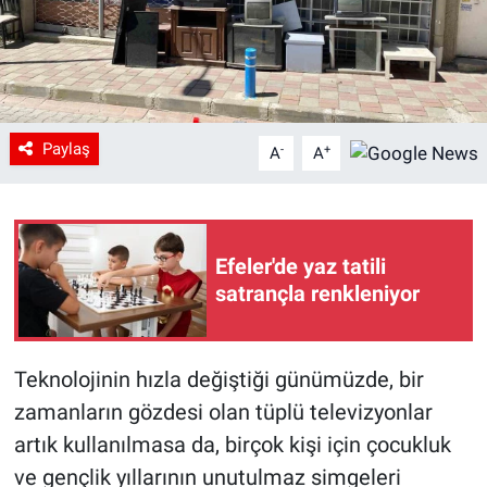
Paylaş
-
+
A
A
Efeler'de yaz tatili
satrançla renkleniyor
Teknolojinin hızla değiştiği günümüzde, bir
zamanların gözdesi olan tüplü televizyonlar
artık kullanılmasa da, birçok kişi için çocukluk
ve gençlik yıllarının unutulmaz simgeleri