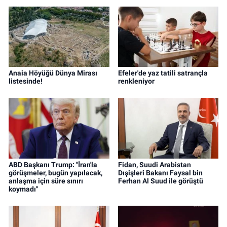
Anaia Höyüğü Dünya Mirası
Efeler'de yaz tatili satrançla
listesinde!
renkleniyor
ABD Başkanı Trump: "İran'la
Fidan, Suudi Arabistan
görüşmeler, bugün yapılacak,
Dışişleri Bakanı Faysal bin
anlaşma için süre sınırı
Ferhan Al Suud ile görüştü
koymadı"