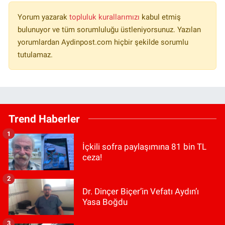
Yorum yazarak
topluluk kurallarımızı
kabul etmiş
bulunuyor ve tüm sorumluluğu üstleniyorsunuz. Yazılan
yorumlardan Aydinpost.com hiçbir şekilde sorumlu
tutulamaz.
Trend Haberler
1
İçkili sofra paylaşımına 81 bin TL
ceza!
2
Dr. Dinçer Biçer’in Vefatı Aydın’ı
Yasa Boğdu
3