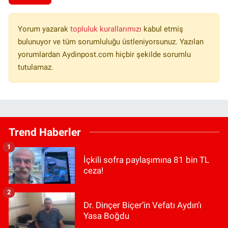
Yorum yazarak
topluluk kurallarımızı
kabul etmiş
bulunuyor ve tüm sorumluluğu üstleniyorsunuz. Yazılan
yorumlardan Aydinpost.com hiçbir şekilde sorumlu
tutulamaz.
Trend Haberler
1
İçkili sofra paylaşımına 81 bin TL
ceza!
2
Dr. Dinçer Biçer’in Vefatı Aydın’ı
Yasa Boğdu