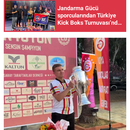
Jandarma Gücü
sporcularından Türkiye
Kick Boks Turnuvası’nda
şampiyonluk