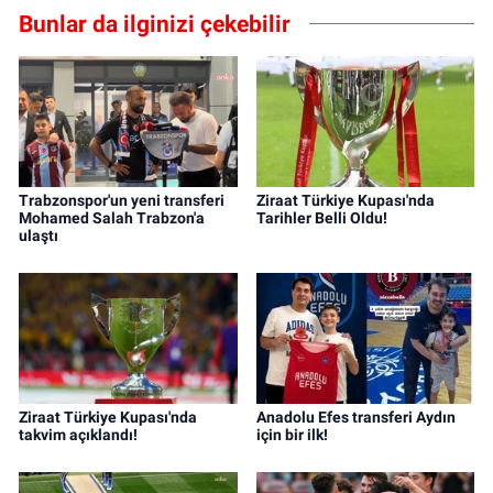
Bunlar da ilginizi çekebilir
Trabzonspor'un yeni transferi
Ziraat Türkiye Kupası'nda
Mohamed Salah Trabzon'a
Tarihler Belli Oldu!
ulaştı
Ziraat Türkiye Kupası'nda
Anadolu Efes transferi Aydın
takvim açıklandı!
için bir ilk!