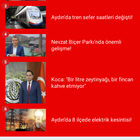
3
Aydın'da tren sefer saatleri değişti!
4
Nevzat Biçer Parkı'nda önemli
gelişme!
5
Koca: "Bir litre zeytinyağı, bir fincan
kahve etmiyor"
6
Aydın’da 8 ilçede elektrik kesintisi!