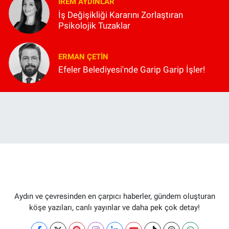
İREM AYDINLAR
İş Değişikliği Kararını Zorlaştıran
Psikolojik Tuzaklar
ERMAN ÇETIN
Efeler Belediyesi'nde Garip Garip İşler!
Aydın ve çevresinden en çarpıcı haberler, gündem oluşturan
köşe yazıları, canlı yayınlar ve daha pek çok detay!