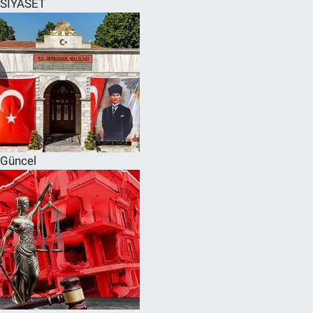
SİYASET
SPOR
RESMİ İLANLAR
Güncel