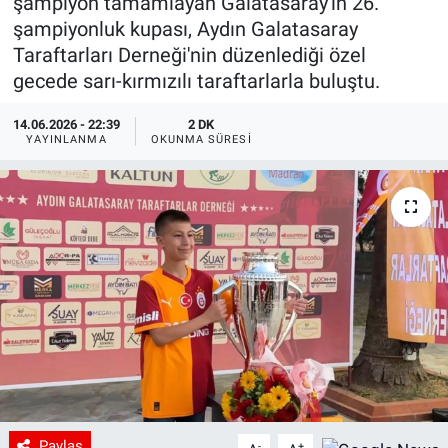
şampiyon tamamlayan Galatasaray'ın 26.
şampiyonluk kupası, Aydın Galatasaray
Taraftarları Derneği'nin düzenlediği özel
gecede sarı-kırmızılı taraftarlarla buluştu.
14.06.2026 - 22:39
2 DK
YAYINLANMA
OKUNMA SÜRESI
Paylaş
-
+