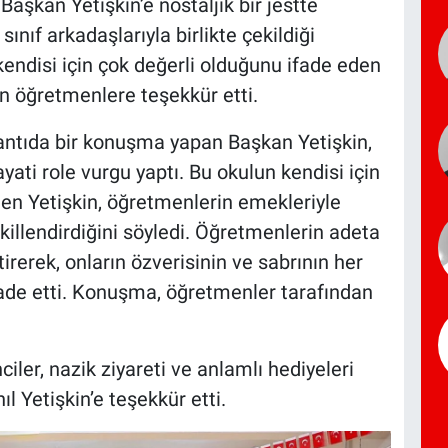
Başkan Yetişkin’e nostaljik bir jestte
sınıf arkadaşlarıyla birlikte çekildiği
kendisi için çok değerli olduğunu ifade eden
in öğretmenlere teşekkür etti.
lantıda bir konuşma yapan Başkan Yetişkin,
yati role vurgu yaptı. Bu okulun kendisi için
ten Yetişkin, öğretmenlerin emekleriyle
killendirdiğini söyledi. Öğretmenlerin adeta
rerek, onların özverisinin ve sabrının her
fade etti. Konuşma, öğretmenler tarafından
ler, nazik ziyareti ve anlamlı hediyeleri
l Yetişkin’e teşekkür etti.