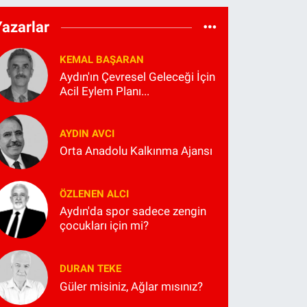
Yazarlar
KEMAL BAŞARAN
Aydın'ın Çevresel Geleceği İçin
Acil Eylem Planı...
AYDIN AVCI
Orta Anadolu Kalkınma Ajansı
ÖZLENEN ALCI
Aydın'da spor sadece zengin
çocukları için mi?
DURAN TEKE
Güler misiniz, Ağlar mısınız?