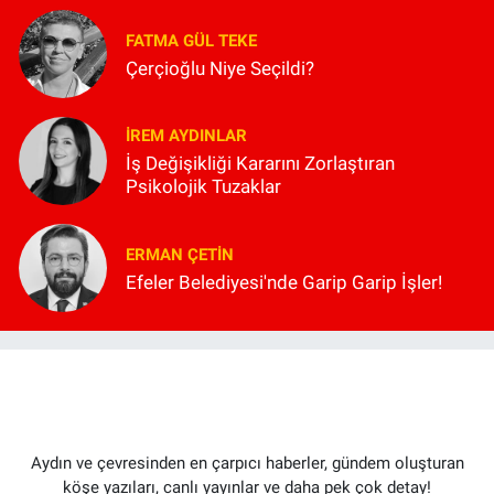
FATMA GÜL TEKE
Çerçioğlu Niye Seçildi?
İREM AYDINLAR
İş Değişikliği Kararını Zorlaştıran
Psikolojik Tuzaklar
ERMAN ÇETIN
Efeler Belediyesi'nde Garip Garip İşler!
Aydın ve çevresinden en çarpıcı haberler, gündem oluşturan
köşe yazıları, canlı yayınlar ve daha pek çok detay!