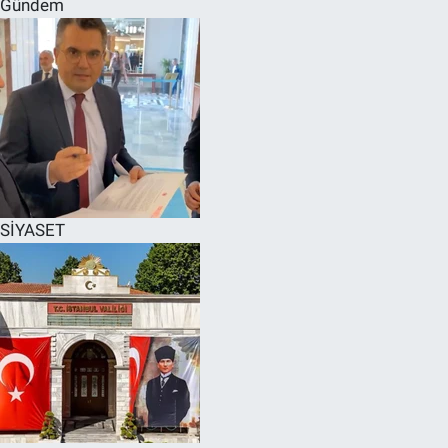
Gündem
SPOR
RESMİ İLANLAR
SİYASET