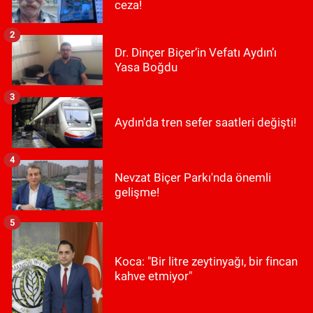
ceza!
2
Dr. Dinçer Biçer’in Vefatı Aydın’ı
Yasa Boğdu
3
Aydın'da tren sefer saatleri değişti!
4
Nevzat Biçer Parkı'nda önemli
gelişme!
5
Koca: "Bir litre zeytinyağı, bir fincan
kahve etmiyor"