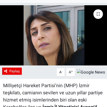
Paylaş
-
+
A
A
Milliyetçi Hareket Partisi’nin (MHP) İzmir
teşkilatı, camianın sevilen ve uzun yıllar partiye
hizmet etmiş isimlerinden biri olan eski
Karabağlar ilçe ve
İzmir İl Yöneticisi Ayşegül