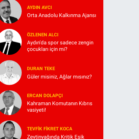
AYDIN AVCI
Orta Anadolu Kalkınma Ajansı
ÖZLENEN ALCI
Aydın'da spor sadece zengin
çocukları için mi?
DURAN TEKE
Güler misiniz, Ağlar mısınız?
ERCAN DOLAPÇI
Kahraman Komutanın Kıbrıs
vasiyeti!
TEVFIK FIKRET KOCA
Zeytinyağında Kritik Eşik