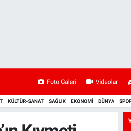
Foto Galeri
Videolar
ET
KÜLTÜR-SANAT
SAĞLIK
EKONOMİ
DÜNYA
SPO
’ın Kıymeti