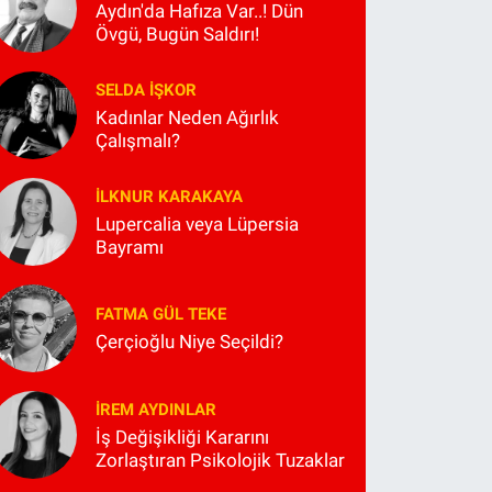
Aydın'da Hafıza Var..! Dün
Övgü, Bugün Saldırı!
SELDA İŞKOR
Kadınlar Neden Ağırlık
Çalışmalı?
İLKNUR KARAKAYA
Lupercalia veya Lüpersia
Bayramı
FATMA GÜL TEKE
Çerçioğlu Niye Seçildi?
İREM AYDINLAR
İş Değişikliği Kararını
Zorlaştıran Psikolojik Tuzaklar