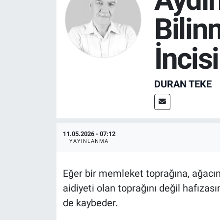
Bilin
SPOR
RESMİ İLANLAR
İncisi
DURAN TEKE
11.05.2026 - 07:12
YAYINLANMA
Eğer bir memleket toprağına, ağacın
aidiyeti olan toprağını değil hafızas
de kaybeder.