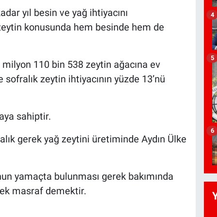
adar yıl besin ve yağ ihtiyacını
4
n zeytin konusunda hem besinde hem de
5
 milyon 110 bin 538 zeytin ağacına ev
 sofralık zeytin ihtiyacının yüzde 13’nü
aya sahiptir.
6
alık gerek yağ zeytini üretiminde Aydın Ülke
unun yamaçta bulunması gerek bakımında
ek masraf demektir.