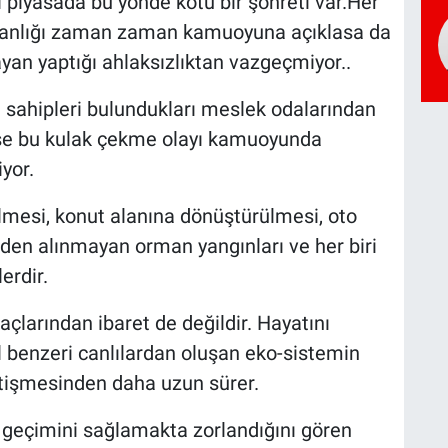
i piyasada bu yönde kötü bir şöhreti var.Her
akanlığı zaman zaman kamuoyuna açıklasa da
an yaptığı ahlaksızlıktan vazgeçmiyor..
 sahipleri bulundukları meslek odalarından
rse bu kulak çekme olayı kamuoyunda
yor.
ilmesi, konut alanına dönüştürülmesi, oto
eden alınmayan orman yangınları ve her biri
erdir.
ğaçlarından ibaret de değildir. Hayatını
al benzeri canlılardan oluşan eko-sistemin
yetişmesinden daha uzun sürer.
 geçimini sağlamakta zorlandığını gören