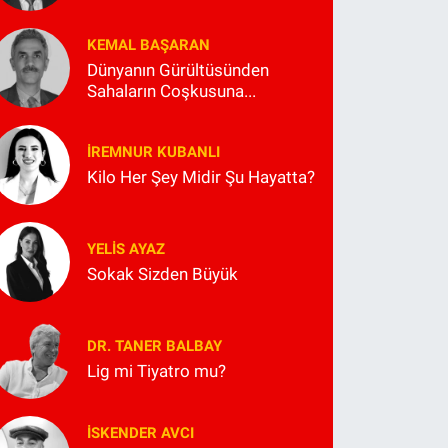
KEMAL BAŞARAN
Dünyanın Gürültüsünden
Sahaların Coşkusuna...
İREMNUR KUBANLI
Kilo Her Şey Midir Şu Hayatta?
YELIS AYAZ
Sokak Sizden Büyük
DR. TANER BALBAY
Lig mi Tiyatro mu?
İSKENDER AVCI