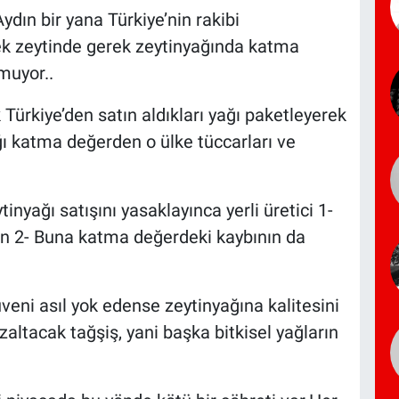
dın bir yana Türkiye’nin rakibi
rek zeytinde gerek zeytinyağında katma
muyor..
Türkiye’den satın aldıkları yağı paketleyerek
ğı katma değerden o ülke tüccarları ve
nyağı satışını yasaklayınca yerli üretici 1-
den 2- Buna katma değerdeki kaybının da
üveni asıl yok edense zeytinyağına kalitesini
altacak tağşiş, yani başka bitkisel yağların