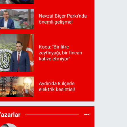
Nevzat Biçer Parkı'nda
önemli gelişme!
Koca: "Bir litre
zeytinyağı, bir fincan
kahve etmiyor"
Aydın’da 8 ilçede
elektrik kesintisi!
Yazarlar