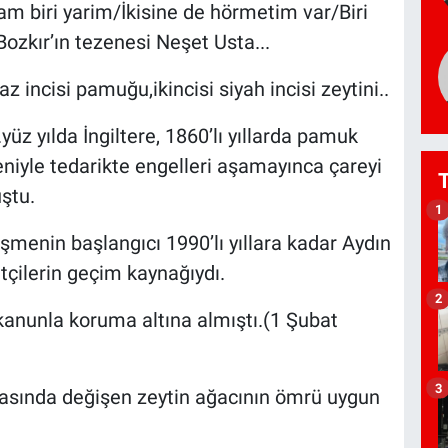
am biri yarim/İkisine de hörmetim var/Biri
Bozkır’ın tezenesi Neşet Usta...
yaz incisi pamuğu,ikincisi siyah incisi zeytini..
.yüz yılda İngiltere, 1860’lı yıllarda pamuk
niyle tedarikte engelleri aşamayınca çareyi
ştu.
1
menin başlangıcı 1990’lı yıllara kadar Aydın
tçilerin geçim kaynağıydı.
2
t kanunla koruma altına almıştı.(1 Şubat
3
asında değişen zeytin ağacının ömrü uygun