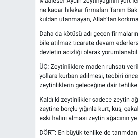
Maalesef Aydın zeytinyağının yurt iç
ne kadar hilekar firmaları Tarım B
kuldan utanmayan, Allah’tan korkmay
Daha da kötüsü adı geçen firmaların
bile atılmaz ticarete devam ederle
devletin acizliği olarak yorumlanabili
ÜÇ: Zeytinliklere maden ruhsatı ver
yollara kurban edilmesi, tedbiri önc
zeytinliklerin geleceğine dair tehlikel
Kaldı ki zeytinlikler sadece zeytin a
zeytine borçlu yığınla kurt, kuş, çak
eski halini alması zeytin ağacının 
DÖRT: En büyük tehlike de tarımdan