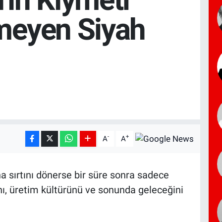
meyen Siyah
-
+
A
A
a sırtını dönerse bir süre sonra sadece
ını, üretim kültürünü ve sonunda geleceğini