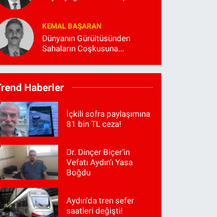
KEMAL BAŞARAN
Dünyanın Gürültüsünden
Sahaların Coşkusuna...
Trend Haberler
İçkili sofra paylaşımına
81 bin TL ceza!
Dr. Dinçer Biçer’in
Vefatı Aydın’ı Yasa
Boğdu
Aydın'da tren sefer
saatleri değişti!