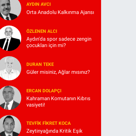
AYDIN AVCI
Orta Anadolu Kalkınma Ajansı
ÖZLENEN ALCI
Aydın'da spor sadece zengin
çocukları için mi?
DURAN TEKE
Güler misiniz, Ağlar mısınız?
ERCAN DOLAPÇI
Kahraman Komutanın Kıbrıs
vasiyeti!
TEVFIK FIKRET KOCA
Zeytinyağında Kritik Eşik