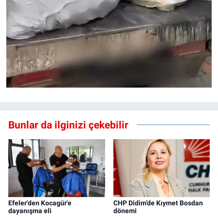
Bunlar da ilginizi çekebilir
Efeler'den Kocagür'e
CHP Didim’de Kıymet Bosdan
dayanışma eli
dönemi