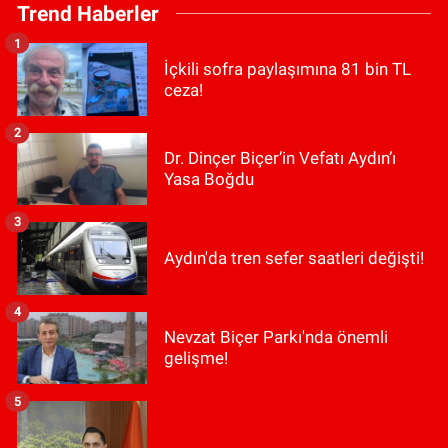
Trend Haberler
1
İçkili sofra paylaşımına 81 bin TL
ceza!
2
Dr. Dinçer Biçer’in Vefatı Aydın’ı
Yasa Boğdu
3
Aydın'da tren sefer saatleri değişti!
4
Nevzat Biçer Parkı'nda önemli
gelişme!
5