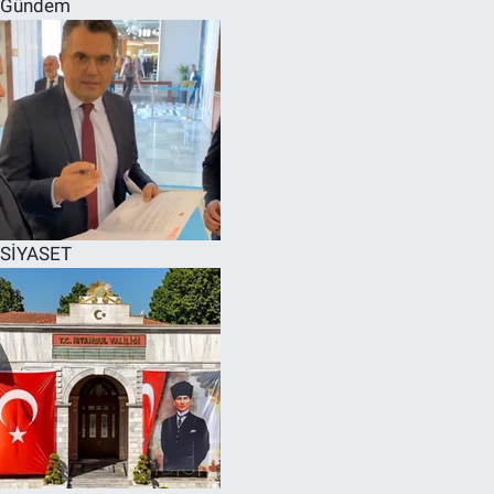
Gündem
SPOR
RESMİ İLANLAR
SİYASET