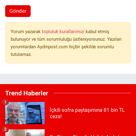
Gönder
Yorum yazarak
topluluk kurallarımızı
kabul etmiş
bulunuyor ve tüm sorumluluğu üstleniyorsunuz. Yazılan
yorumlardan Aydinpost.com hiçbir şekilde sorumlu
tutulamaz.
Trend Haberler
1
İçkili sofra paylaşımına 81 bin TL
ceza!
2