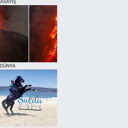
ASAYİŞ
SPOR
RESMİ İLANLAR
DÜNYA