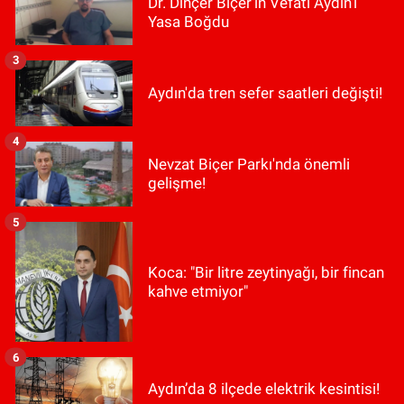
Dr. Dinçer Biçer’in Vefatı Aydın’ı
Yasa Boğdu
3
Aydın'da tren sefer saatleri değişti!
4
Nevzat Biçer Parkı'nda önemli
gelişme!
5
Koca: "Bir litre zeytinyağı, bir fincan
kahve etmiyor"
6
Aydın’da 8 ilçede elektrik kesintisi!