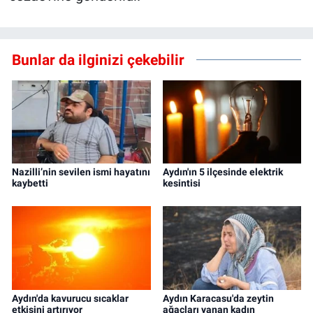
Bunlar da ilginizi çekebilir
Nazilli’nin sevilen ismi hayatını
Aydın'ın 5 ilçesinde elektrik
kaybetti
kesintisi
Aydın'da kavurucu sıcaklar
Aydın Karacasu'da zeytin
etkisini artırıyor
ağaçları yanan kadın