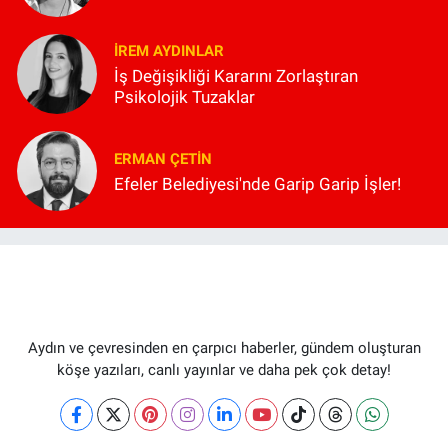
İREM AYDINLAR
İş Değişikliği Kararını Zorlaştıran
Psikolojik Tuzaklar
ERMAN ÇETIN
Efeler Belediyesi'nde Garip Garip İşler!
Aydın ve çevresinden en çarpıcı haberler, gündem oluşturan
köşe yazıları, canlı yayınlar ve daha pek çok detay!