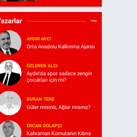
Yazarlar
AYDIN AVCI
Orta Anadolu Kalkınma Ajansı
ÖZLENEN ALCI
Aydın'da spor sadece zengin
çocukları için mi?
DURAN TEKE
Güler misiniz, Ağlar mısınız?
ERCAN DOLAPÇI
Kahraman Komutanın Kıbrıs