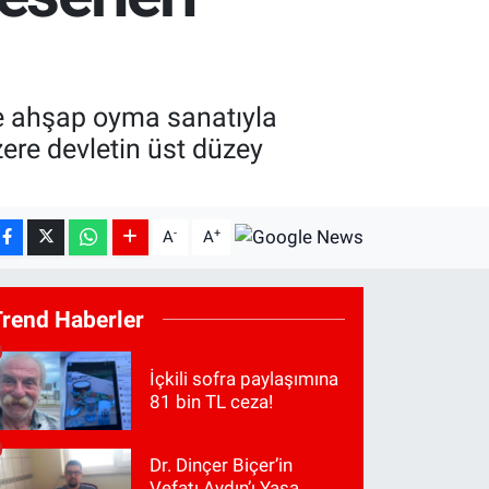
de ahşap oyma sanatıyla
ere devletin üst düzey
-
+
A
A
Trend Haberler
İçkili sofra paylaşımına
81 bin TL ceza!
Dr. Dinçer Biçer’in
Vefatı Aydın’ı Yasa