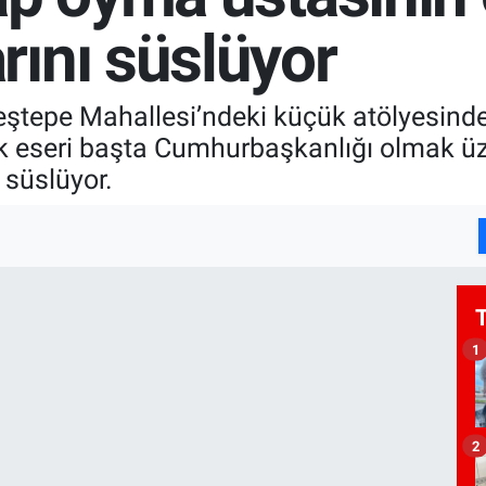
ını süslüyor
ı Çeştepe Mahallesi’ndeki küçük atölyesin
k eseri başta Cumhurbaşkanlığı olmak üz
 süslüyor.
1
2