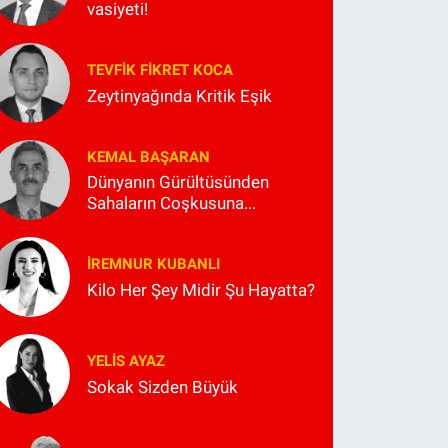
vasiyeti!
TEVFIK FIKRET KOCA
Zeytinyağında Kritik Eşik
KEMAL BAŞARAN
Dünyanın Gürültüsünden
Sahaların Coşkusuna...
İREMNUR KUBANLI
Kilo Her Şey Midir Şu Hayatta?
YELIS AYAZ
Sokak Sizden Büyük