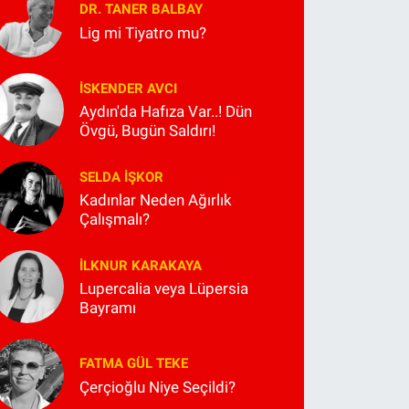
DR. TANER BALBAY
Lig mi Tiyatro mu?
İSKENDER AVCI
Aydın'da Hafıza Var..! Dün
Övgü, Bugün Saldırı!
SELDA İŞKOR
Kadınlar Neden Ağırlık
Çalışmalı?
İLKNUR KARAKAYA
Lupercalia veya Lüpersia
Bayramı
FATMA GÜL TEKE
Çerçioğlu Niye Seçildi?