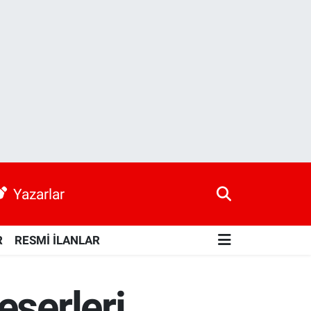
Yazarlar
R
RESMİ İLANLAR
eserleri