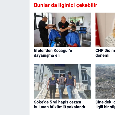
Bunlar da ilginizi çekebilir
Efeler'den Kocagür'e
CHP Didim
dayanışma eli
dönemi
Söke'de 5 yıl hapis cezası
Çine'deki 
bulunan hükümlü yakalandı
ilgili bir ş