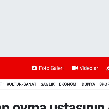
Foto Galeri
Videolar
ET
KÜLTÜR-SANAT
SAĞLIK
EKONOMİ
DÜNYA
SPO
p oyma ustasının 