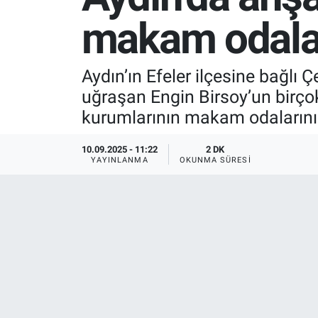
makam odalar
SPOR
RESMİ İLANLAR
Aydın’ın Efeler ilçesine bağl
uğraşan Engin Birsoy’un birço
kurumlarının makam odalarını
10.09.2025 - 11:22
2 DK
YAYINLANMA
OKUNMA SÜRESI