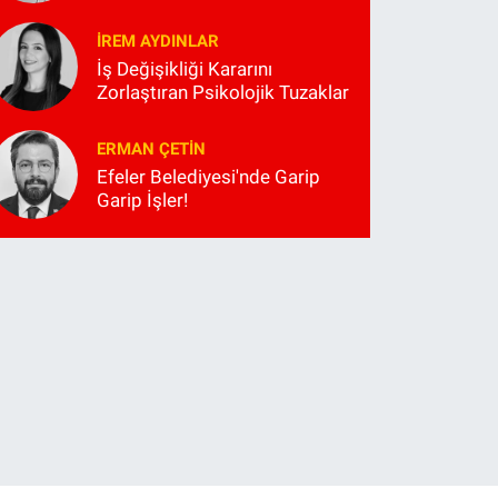
İREM AYDINLAR
İş Değişikliği Kararını
Zorlaştıran Psikolojik Tuzaklar
ERMAN ÇETIN
Efeler Belediyesi'nde Garip
Garip İşler!