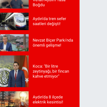
Boğdu
Aydın'da tren sefer
saatleri değişti!
Nevzat Biçer Parkı'nda
önemli gelişme!
Koca: "Bir litre
zeytinyağı, bir fincan
kahve etmiyor"
Aydın’da 8 ilçede
elektrik kesintisi!