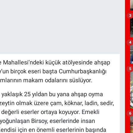
3
4
pe Mahallesi’ndeki küçük atölyesinde ahşap
5
y’un birçok eseri başta Cumhurbaşkanlığı
mlarının makam odalarını süslüyor.
 yaklaşık 25 yıldan bu yana ahşap oyma
 zeytin olmak üzere çam, köknar, ladin, sedir,
değerli eserler ortaya koyuyor. Emekli
6
oğunlaşan Birsoy, eserlerinde insan
 Kendisi için en önemli eserlerinin başında