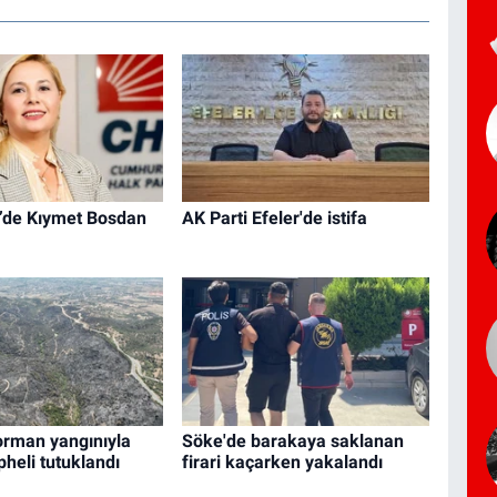
’de Kıymet Bosdan
AK Parti Efeler'de istifa
orman yangınıyla
Söke'de barakaya saklanan
üpheli tutuklandı
firari kaçarken yakalandı