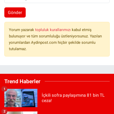
Gönder
Yorum yazarak
topluluk kurallarımızı
kabul etmiş
bulunuyor ve tüm sorumluluğu üstleniyorsunuz. Yazılan
yorumlardan Aydinpost.com hiçbir şekilde sorumlu
tutulamaz.
Trend Haberler
1
İçkili sofra paylaşımına 81 bin TL
ceza!
2