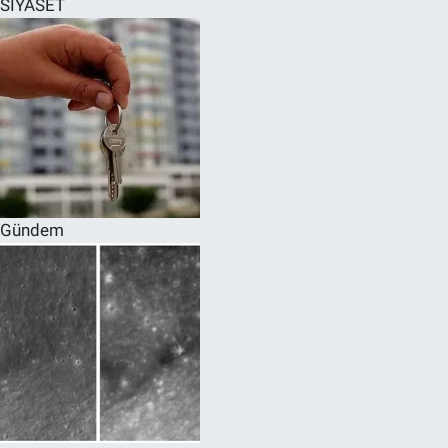
SİYASET
SPOR
RESMİ İLANLAR
Gündem