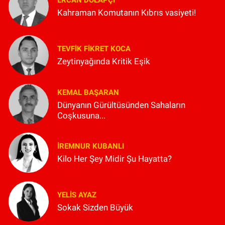
ERCAN DOLAPÇI
Kahraman Komutanın Kıbrıs vasiyeti!
TEVFIK FIKRET KOCA
Zeytinyağında Kritik Eşik
KEMAL BAŞARAN
Dünyanın Gürültüsünden Sahaların
Coşkusuna...
İREMNUR KUBANLI
Kilo Her Şey Midir Şu Hayatta?
YELIS AYAZ
Sokak Sizden Büyük