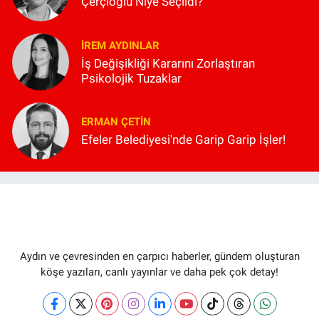
Çerçioğlu Niye Seçildi?
İREM AYDINLAR
İş Değişikliği Kararını Zorlaştıran
Psikolojik Tuzaklar
ERMAN ÇETIN
Efeler Belediyesi'nde Garip Garip İşler!
Aydın ve çevresinden en çarpıcı haberler, gündem oluşturan
köşe yazıları, canlı yayınlar ve daha pek çok detay!