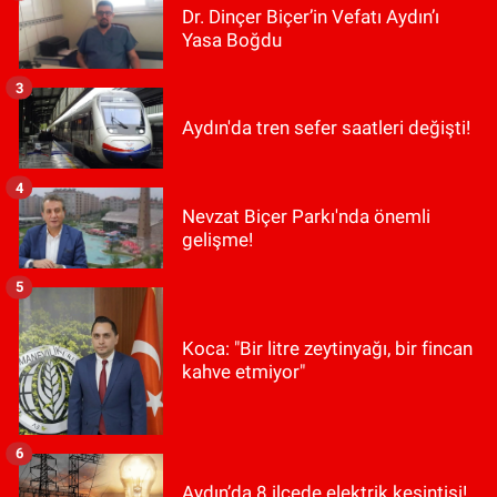
Dr. Dinçer Biçer’in Vefatı Aydın’ı
Yasa Boğdu
3
Aydın'da tren sefer saatleri değişti!
4
Nevzat Biçer Parkı'nda önemli
gelişme!
5
Koca: "Bir litre zeytinyağı, bir fincan
kahve etmiyor"
6
Aydın’da 8 ilçede elektrik kesintisi!