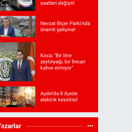
saatleri değişti!
Nevzat Biçer Parkı'nda
önemli gelişme!
Koca: "Bir litre
zeytinyağı, bir fincan
kahve etmiyor"
Aydın’da 8 ilçede
elektrik kesintisi!
Yazarlar