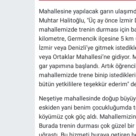
Mahallesine yapılacak garın ulaşımd
Muhtar Halitoğlu, "Üç ay önce İzmir 
mahallemizde trenin durması için b
kilometre, Germencik ilçesine 5 km u
İzmir veya Denizli’ye gitmek istedikl
veya Ortaklar Mahallesi’ne gidiyor. 
gar yapımına başlandı. Artık öğrencil
mahallemizde trene binip istedikleri
bütün yetkililere teşekkür ederim" de
Neşetiye mahallesinde doğup büyüy
eskiden yani benim çocukluğumda tre
köyümüz çok göç aldı. Mahallemizin n
Burada trenin durması çok güzel bir 
uğraştı. Bu hizmeti buraya getiren h