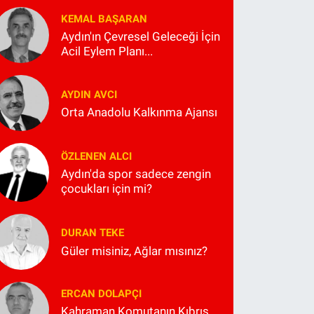
KEMAL BAŞARAN
Aydın'ın Çevresel Geleceği İçin
Acil Eylem Planı...
AYDIN AVCI
Orta Anadolu Kalkınma Ajansı
ÖZLENEN ALCI
Aydın'da spor sadece zengin
çocukları için mi?
DURAN TEKE
Güler misiniz, Ağlar mısınız?
ERCAN DOLAPÇI
Kahraman Komutanın Kıbrıs