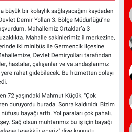
a büyük bir kolaylık sağlayacağını kaydeden
Devlet Demir Yolları 3. Bölge Müdürlüğü’ne
aşvurdum. Mahallemiz Ortaklar’a 3
zaklıkta. Mahalle sakinlerimiz il merkezine,
erinde iki minibüs ile Germencik ilçesine
Mahallemize, Devlet Demiryolları tarafından
er, hastalar, çalışanlar ve vatandaşlarımız
 yere rahat gidebilecek. Bu hizmetten dolayı
di.
en 72 yaşındaki Mahmut Küçük, "Çok
n duruyordu burada. Sonra kaldırıldı. Bizim
üfusu bayağı arttı. Yol paraları çok pahalı.
şey. Sağ olsun muhtarımız bu iş için bayağı
erkese teşekkür ederiz" diye konuştu.