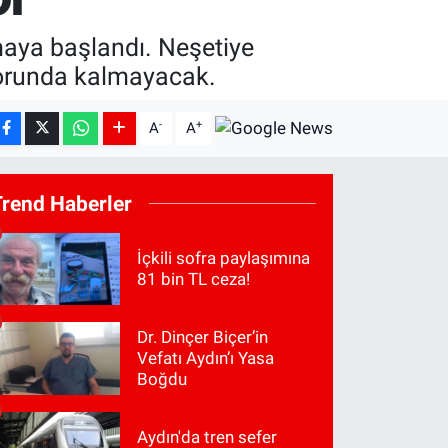
lmaya başlandı. Neşetiye
 zorunda kalmayacak.
-
+
A
A
Trend Haberler
İçkili sofra paylaşımına
81 bin TL ceza!
Dr. Dinçer Biçer’in
Vefatı Aydın’ı Yasa
Boğdu
Aydın'da tren sefer