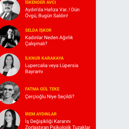
İSKENDER AVCI
Aydın'da Hafıza Var..! Dün
Övgü, Bugün Saldırı!
SELDA İŞKOR
Kadınlar Neden Ağırlık
Çalışmalı?
İLKNUR KARAKAYA
Lupercalia veya Lüpersia
Bayramı
FATMA GÜL TEKE
Çerçioğlu Niye Seçildi?
İREM AYDINLAR
İş Değişikliği Kararını
Zorlaştıran Psikolojik Tuzaklar