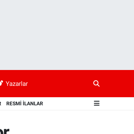
Yazarlar
R
RESMİ İLANLAR
or