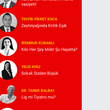
vasiyeti!
TEVFIK FIKRET KOCA
Zeytinyağında Kritik Eşik
İREMNUR KUBANLI
Kilo Her Şey Midir Şu Hayatta?
YELIS AYAZ
Sokak Sizden Büyük
DR. TANER BALBAY
Lig mi Tiyatro mu?