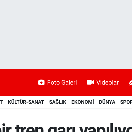
Foto Galeri
Videolar
ET
KÜLTÜR-SANAT
SAĞLIK
EKONOMİ
DÜNYA
SPO
ir tren garı yapılıy