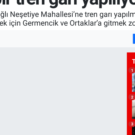
ğlı Neşetiye Mahallesi’ne tren garı yapı
mek için Germencik ve Ortaklar’a gitmek
1
2
3