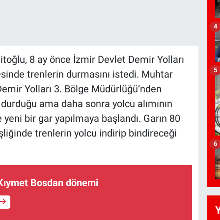
4
toğlu, 8 ay önce İzmir Devlet Demir Yolları
5
sinde trenlerin durmasını istedi. Muhtar
Demir Yolları 3. Bölge Müdürlüğü’nden
in durduğu ama daha sonra yolcu alımının
e yeni bir gar yapılmaya başlandı. Garın 80
ğinde trenlerin yolcu indirip bindireceği
6
Kıymet Bosdan dönemi