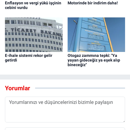
Enflasyon ve vergi yükü işçinin
Motorinde bir indirim daha!
cebini vurdu
E-ihale sistemi rekor gelir
Otogaz zammına tepki: "Ya
getirdi
yayan gideceğiz ya eşek alıp
bineceğiz"
Yorumlar