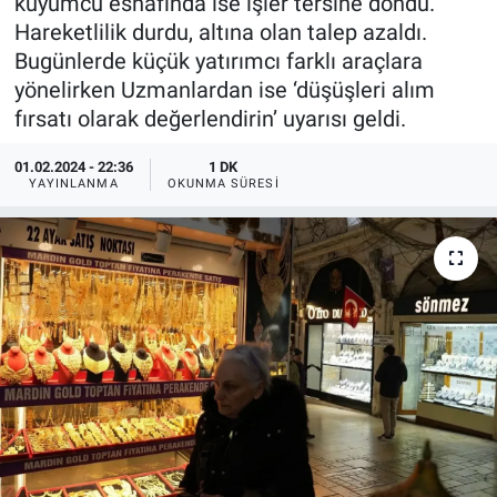
kuyumcu esnafında ise işler tersine döndü.
Hareketlilik durdu, altına olan talep azaldı.
Bugünlerde küçük yatırımcı farklı araçlara
yönelirken Uzmanlardan ise ‘düşüşleri alım
fırsatı olarak değerlendirin’ uyarısı geldi.
01.02.2024 - 22:36
1 DK
YAYINLANMA
OKUNMA SÜRESI