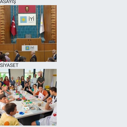
ASAYİŞ
SPOR
RESMİ İLANLAR
SİYASET