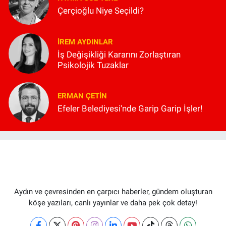
Çerçioğlu Niye Seçildi?
İREM AYDINLAR
İş Değişikliği Kararını Zorlaştıran
Psikolojik Tuzaklar
ERMAN ÇETIN
Efeler Belediyesi'nde Garip Garip İşler!
Aydın ve çevresinden en çarpıcı haberler, gündem oluşturan
köşe yazıları, canlı yayınlar ve daha pek çok detay!