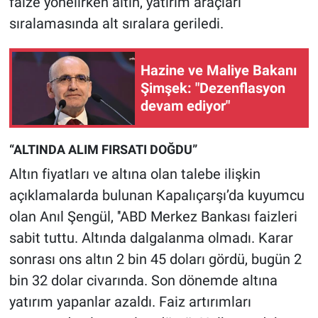
faize yönelirken altın, yatırım araçları
sıralamasında alt sıralara geriledi.
Hazine ve Maliye Bakanı
Şimşek: "Dezenflasyon
devam ediyor"
“ALTINDA ALIM FIRSATI DOĞDU”
Altın fiyatları ve altına olan talebe ilişkin
açıklamalarda bulunan Kapalıçarşı’da kuyumcu
olan Anıl Şengül, ''ABD Merkez Bankası faizleri
sabit tuttu. Altında dalgalanma olmadı. Karar
sonrası ons altın 2 bin 45 doları gördü, bugün 2
bin 32 dolar civarında. Son dönemde altına
yatırım yapanlar azaldı. Faiz artırımları