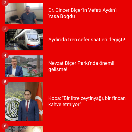
2
Dr. Dinçer Biçer’in Vefatı Aydın’ı
Yasa Boğdu
3
Aydın'da tren sefer saatleri değişti!
4
Nevzat Biçer Parkı'nda önemli
gelişme!
5
Koca: "Bir litre zeytinyağı, bir fincan
kahve etmiyor"
6