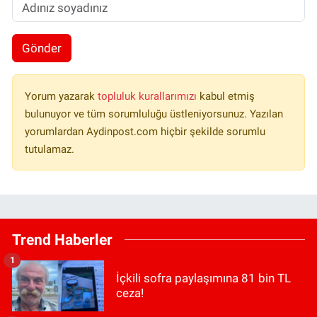
Gönder
Yorum yazarak
topluluk kurallarımızı
kabul etmiş
bulunuyor ve tüm sorumluluğu üstleniyorsunuz. Yazılan
yorumlardan Aydinpost.com hiçbir şekilde sorumlu
tutulamaz.
Trend Haberler
1
İçkili sofra paylaşımına 81 bin TL
ceza!