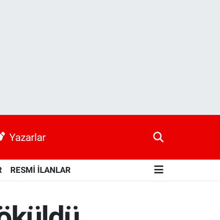
Yazarlar
R
RESMİ İLANLAR
döküldü