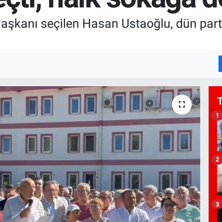
aşkanı seçilen Hasan Ustaoğlu, dün parti
1
2
3