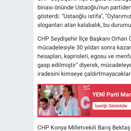
binası önünde Ustaoğlu'nun partiden 
gösterdi. "Ustaoğlu istifa", "Oylarımı
sloganları atan kalabalık, bu durumu 
CHP Seydişehir İlçe Başkanı Orhan Öze
mücadelesiyle 30 yıldan sonra kazanı
hesapları, kaprisleri, egosu ve menfa
gasp edilmiştir" diyerek, mücadeley
iradesini kimseye çaldırtmayacakların
YENİ Parti Man
İçeriği Görüntüle
CHP Konya Milletvekili Barış Bektaş