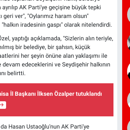
ayrılıp AK Parti'ye geçişine büyük tepki
zı geri ver", "Oylarımız haram olsun"
"halkın iradesinin gaspı" olarak nitelendirdi.
l, yaptığı açıklamada, "Sizlerin alın teriyle,
lmış bir belediye, bir şahsın, küçük
atlerini her şeyin önüne alan yaklaşımı ile
e devam edeceklerini ve Seydişehir halkının
ı belirtti.
isa İl Başkanı İlksen Özalper tutuklandı
 da Hasan Ustaoğlu'nun AK Parti'ye