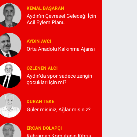
KEMAL BAŞARAN
Aydın'ın Çevresel Geleceği İçin
Acil Eylem Planı...
AYDIN AVCI
Orta Anadolu Kalkınma Ajansı
ÖZLENEN ALCI
Aydın'da spor sadece zengin
çocukları için mi?
DURAN TEKE
Güler misiniz, Ağlar mısınız?
ERCAN DOLAPÇI
Kahraman Komutanın Kıbrıs