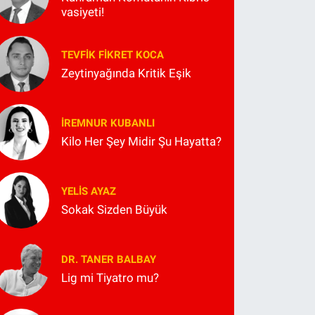
vasiyeti!
TEVFIK FIKRET KOCA
Zeytinyağında Kritik Eşik
İREMNUR KUBANLI
Kilo Her Şey Midir Şu Hayatta?
YELIS AYAZ
Sokak Sizden Büyük
DR. TANER BALBAY
Lig mi Tiyatro mu?