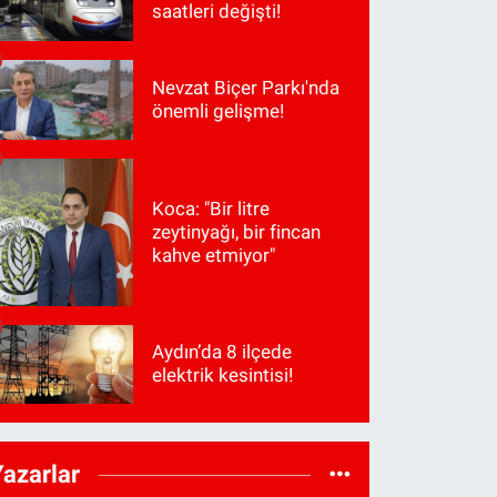
saatleri değişti!
Nevzat Biçer Parkı'nda
önemli gelişme!
Koca: "Bir litre
zeytinyağı, bir fincan
kahve etmiyor"
Aydın’da 8 ilçede
elektrik kesintisi!
Yazarlar