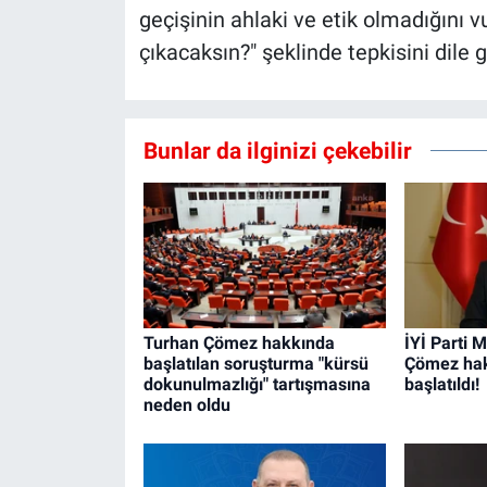
geçişinin ahlaki ve etik olmadığını v
çıkacaksın?" şeklinde tepkisini dile g
Bunlar da ilginizi çekebilir
Turhan Çömez hakkında
İYİ Parti M
başlatılan soruşturma "kürsü
Çömez hak
dokunulmazlığı" tartışmasına
başlatıldı!
neden oldu