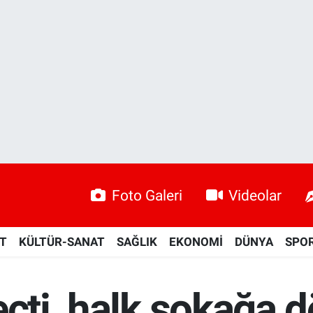
Foto Galeri
Videolar
ET
KÜLTÜR-SANAT
SAĞLIK
EKONOMİ
DÜNYA
SPO
eçti, halk sokağa 