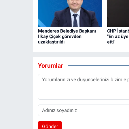
Menderes Belediye Başkanı
CHP İstanb
İlkay Çiçek görevden
"En az üye 
uzaklaştırıldı
etti"
Yorumlar
Gönder