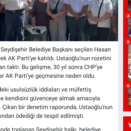
4
5
 Seydişehir Belediye Başkanı seçilen Hasan
ek AK Parti'ye katıldı. Ustaoğlu'nun rozetini
 taktı. Bu gelişme, 30 yıl sonra CHP'ye
rar AK Parti'ye geçmesine neden oldu.
6
eki usulsüzlük iddiaları ve müfettiş
ne kendisini güvenceye almak amacıyla
r. Çıkan bir denetim raporunda, Ustaoğlu'nun
ından ödediği de tespit edilmişti.
nde toplanan Seydişehir halkı, belediye