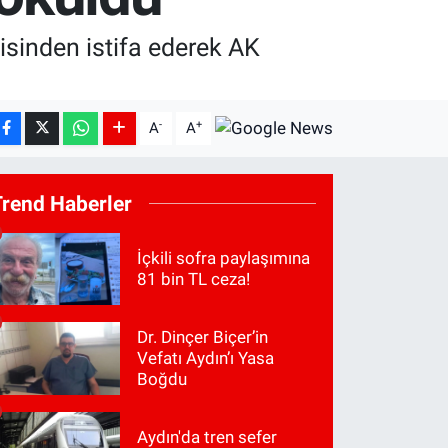
sinden istifa ederek AK
-
+
A
A
Trend Haberler
İçkili sofra paylaşımına
81 bin TL ceza!
Dr. Dinçer Biçer’in
Vefatı Aydın’ı Yasa
Boğdu
Aydın'da tren sefer