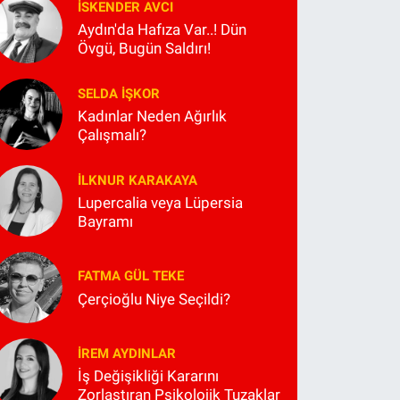
İSKENDER AVCI
Aydın'da Hafıza Var..! Dün
Övgü, Bugün Saldırı!
SELDA İŞKOR
Kadınlar Neden Ağırlık
Çalışmalı?
İLKNUR KARAKAYA
Lupercalia veya Lüpersia
Bayramı
FATMA GÜL TEKE
Çerçioğlu Niye Seçildi?
İREM AYDINLAR
İş Değişikliği Kararını
Zorlaştıran Psikolojik Tuzaklar