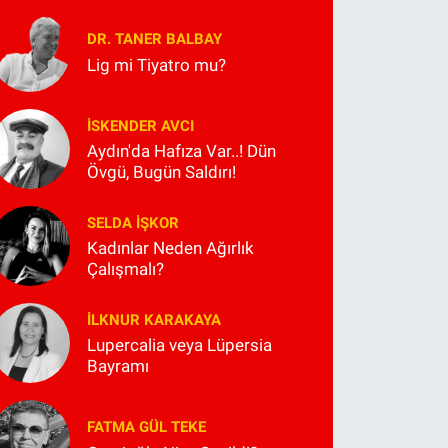
DR. TANER BALBAY
Lig mi Tiyatro mu?
İSKENDER AVCI
Aydın'da Hafıza Var..! Dün
Övgü, Bugün Saldırı!
SELDA İŞKOR
Kadınlar Neden Ağırlık
Çalışmalı?
İLKNUR KARAKAYA
Lupercalia veya Lüpersia
Bayramı
FATMA GÜL TEKE