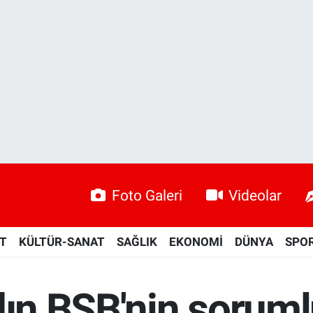
Foto Galeri
Videolar
ET
KÜLTÜR-SANAT
SAĞLIK
EKONOMİ
DÜNYA
SPO
ydın BŞB'nin sorum