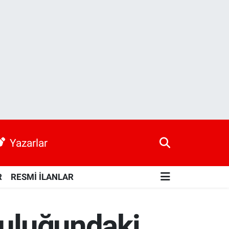
Yazarlar
R
RESMİ İLANLAR
luluğundaki