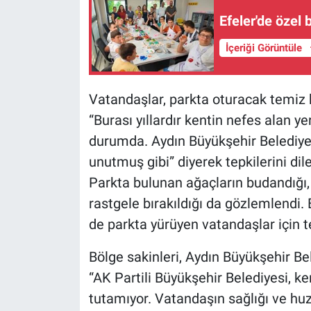
Efeler'de özel 
İçeriği Görüntüle
Vatandaşlar, parkta oturacak temiz b
“Burası yıllardır kentin nefes alan y
durumda. Aydın Büyükşehir Belediy
unutmuş gibi” diyerek tepkilerini dile
Parkta bulunan ağaçların budandığı,
rastgele bırakıldığı da gözlemlendi
de parkta yürüyen vatandaşlar için t
Bölge sakinleri, Aydın Büyükşehir Bel
“AK Partili Büyükşehir Belediyesi, k
tutamıyor. Vatandaşın sağlığı ve huz