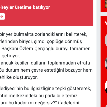
bireyler üretime katılıyor
ir yer bulmakta zorlandıklarını belirterek,
erlerinden biriydi, şimdi çöplüğe dönmüş
e Başkanı Özlem Çerçioğlu burayı tamamen
 getiriyor.
 ancak kesilen dalların toplanmadan etrafa
. Bu durum hem çevre estetiğini bozuyor hem
ehlike oluşturuyor.
ediyesi’nin bu ilgisizliğine tepki göstererek,
entin merkezindeki bu parkı bile temiz
uru bu kadar mı değersiz?” ifadelerini