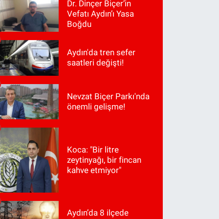
Dr. Dinçer Biçer’in
Vefatı Aydın’ı Yasa
Boğdu
Aydın'da tren sefer
saatleri değişti!
Nevzat Biçer Parkı'nda
önemli gelişme!
Koca: "Bir litre
zeytinyağı, bir fincan
kahve etmiyor"
Aydın’da 8 ilçede