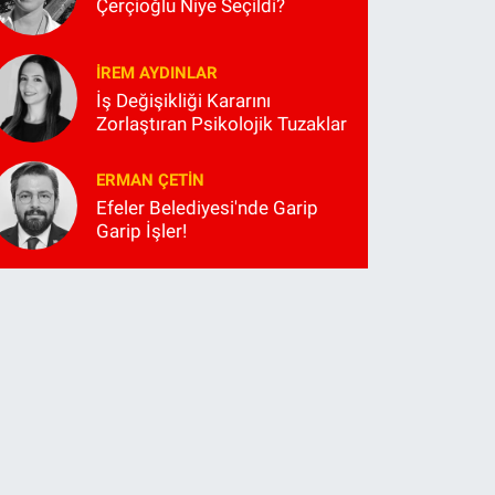
Çerçioğlu Niye Seçildi?
İREM AYDINLAR
İş Değişikliği Kararını
Zorlaştıran Psikolojik Tuzaklar
ERMAN ÇETIN
Efeler Belediyesi'nde Garip
Garip İşler!