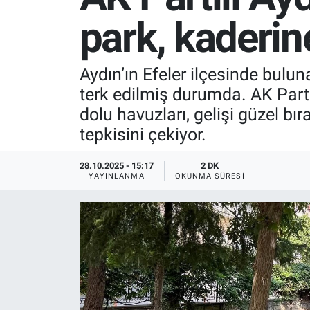
park, kaderine
SPOR
RESMİ İLANLAR
Aydın’ın Efeler ilçesinde bulun
terk edilmiş durumda. AK Parti
dolu havuzları, gelişi güzel bı
tepkisini çekiyor.
28.10.2025 - 15:17
2 DK
YAYINLANMA
OKUNMA SÜRESI