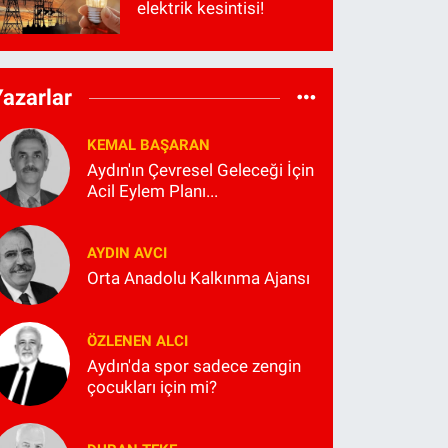
elektrik kesintisi!
Yazarlar
KEMAL BAŞARAN
Aydın'ın Çevresel Geleceği İçin
Acil Eylem Planı...
AYDIN AVCI
Orta Anadolu Kalkınma Ajansı
ÖZLENEN ALCI
Aydın'da spor sadece zengin
çocukları için mi?