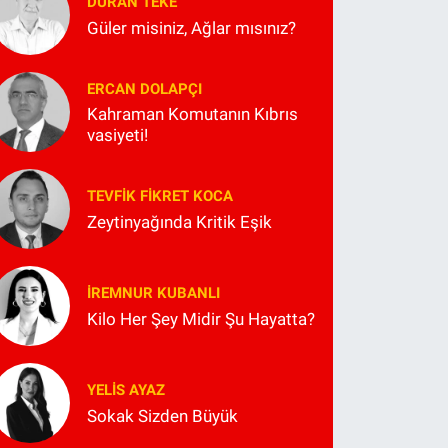
DURAN TEKE
Güler misiniz, Ağlar mısınız?
ERCAN DOLAPÇI
Kahraman Komutanın Kıbrıs
vasiyeti!
TEVFIK FIKRET KOCA
Zeytinyağında Kritik Eşik
İREMNUR KUBANLI
Kilo Her Şey Midir Şu Hayatta?
YELIS AYAZ
Sokak Sizden Büyük