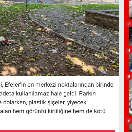
3
4
5
ği, Efeler’in en merkezi noktalarından birinde
 adeta kullanılamaz hale geldi. Parkın
a dolarken, plastik şişeler, yiyecek
 alan hem görüntü kirliliğine hem de kötü
6