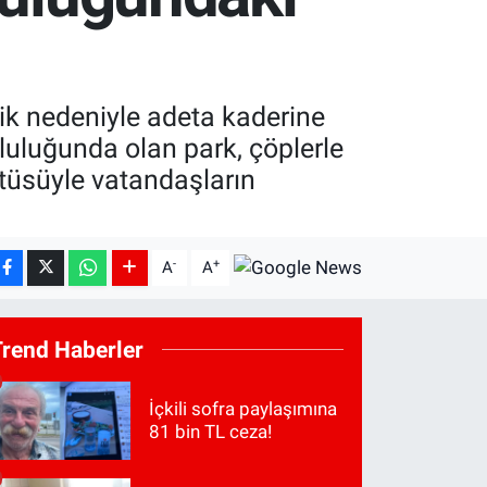
ilik nedeniyle adeta kaderine
luluğunda olan park, çöplerle
ntüsüyle vatandaşların
-
+
A
A
Trend Haberler
İçkili sofra paylaşımına
81 bin TL ceza!