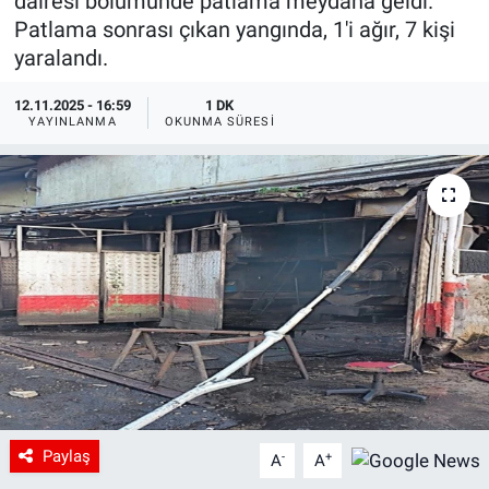
dairesi bölümünde patlama meydana geldi.
Patlama sonrası çıkan yangında, 1'i ağır, 7 kişi
yaralandı.
12.11.2025 - 16:59
1 DK
YAYINLANMA
OKUNMA SÜRESI
Paylaş
-
+
A
A