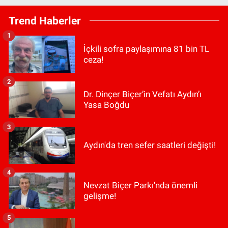
Trend Haberler
1
İçkili sofra paylaşımına 81 bin TL
ceza!
2
Dr. Dinçer Biçer’in Vefatı Aydın’ı
Yasa Boğdu
3
Aydın'da tren sefer saatleri değişti!
4
Nevzat Biçer Parkı'nda önemli
gelişme!
5