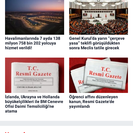
Havalimanlarında 7 ayda 138
Genel Kurul’da yarın “çerçeve
milyon 758 bin 202 yolcuya
yasa” teklifi görüşüldükten
hizmet verildi!
sonra Meclis tatile girecek
İzlanda, Ukrayna ve Hollanda
Öğrenci affını düzenleyen
büyükelçilikleri ile BM Cenevre
kanun, Resmi Gazete'de
Ofisi Daimi Temsilciliği'ne
yayımlandı
atama