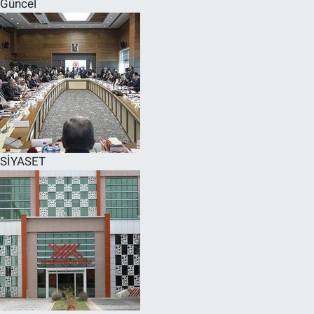
Güncel
SPOR
RESMİ İLANLAR
SİYASET