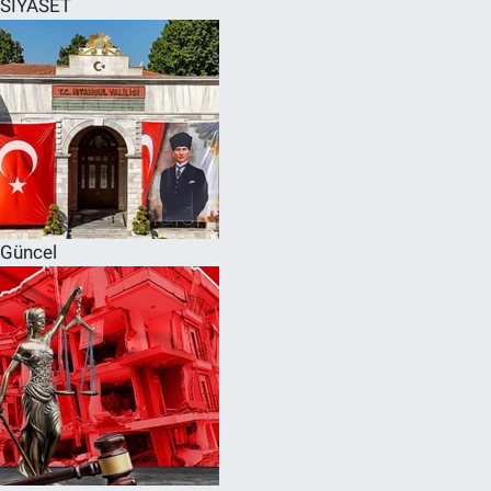
SİYASET
SPOR
RESMİ İLANLAR
Güncel