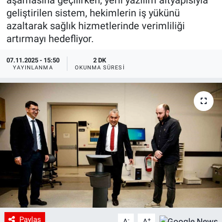
aşamasına geçilirken, yerli yazılım altyapısıyla
geliştirilen sistem, hekimlerin iş yükünü
azaltarak sağlık hizmetlerinde verimliliği
artırmayı hedefliyor.
07.11.2025 - 15:50
2 DK
YAYINLANMA
OKUNMA SÜRESI
Paylaş
-
+
A
A