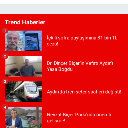
Trend Haberler
1
İçkili sofra paylaşımına 81 bin TL
ceza!
2
Dr. Dinçer Biçer’in Vefatı Aydın’ı
Yasa Boğdu
3
Aydın'da tren sefer saatleri değişti!
4
Nevzat Biçer Parkı'nda önemli
gelişme!