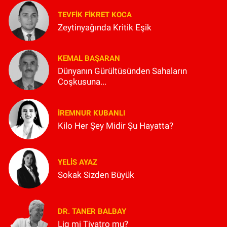
TEVFIK FIKRET KOCA
Zeytinyağında Kritik Eşik
KEMAL BAŞARAN
Dünyanın Gürültüsünden Sahaların
Coşkusuna...
İREMNUR KUBANLI
Kilo Her Şey Midir Şu Hayatta?
YELIS AYAZ
Sokak Sizden Büyük
DR. TANER BALBAY
Lig mi Tiyatro mu?