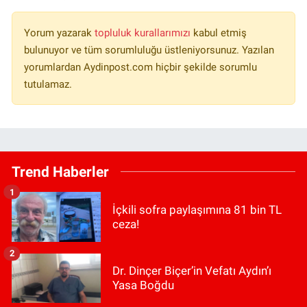
Yorum yazarak
topluluk kurallarımızı
kabul etmiş
bulunuyor ve tüm sorumluluğu üstleniyorsunuz. Yazılan
yorumlardan Aydinpost.com hiçbir şekilde sorumlu
tutulamaz.
Trend Haberler
1
İçkili sofra paylaşımına 81 bin TL
ceza!
2
Dr. Dinçer Biçer’in Vefatı Aydın’ı
Yasa Boğdu