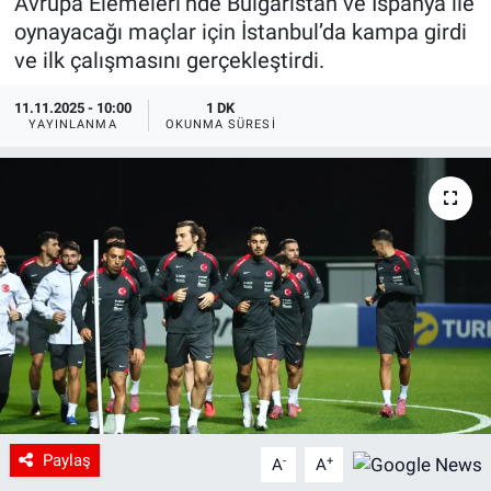
Avrupa Elemeleri’nde Bulgaristan ve İspanya ile
oynayacağı maçlar için İstanbul’da kampa girdi
ve ilk çalışmasını gerçekleştirdi.
11.11.2025 - 10:00
1 DK
YAYINLANMA
OKUNMA SÜRESI
Paylaş
-
+
A
A