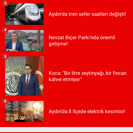
3
Aydın'da tren sefer saatleri değişti!
4
Nevzat Biçer Parkı'nda önemli
gelişme!
5
Koca: "Bir litre zeytinyağı, bir fincan
kahve etmiyor"
6
Aydın’da 8 ilçede elektrik kesintisi!