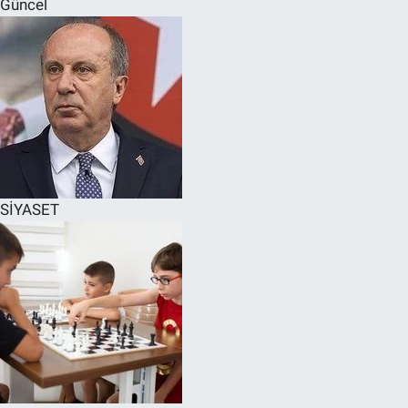
Güncel
SPOR
RESMİ İLANLAR
SİYASET