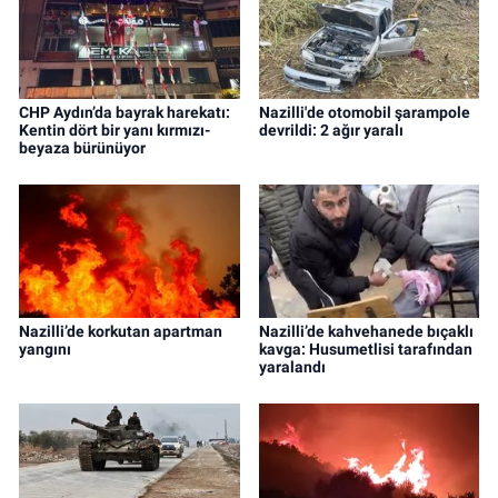
CHP Aydın’da bayrak harekatı:
Nazilli'de otomobil şarampole
Kentin dört bir yanı kırmızı-
devrildi: 2 ağır yaralı
beyaza bürünüyor
Nazilli’de korkutan apartman
Nazilli’de kahvehanede bıçaklı
yangını
kavga: Husumetlisi tarafından
yaralandı