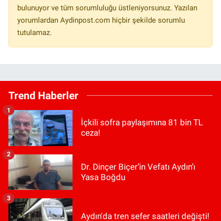
bulunuyor ve tüm sorumluluğu üstleniyorsunuz. Yazılan
yorumlardan Aydinpost.com hiçbir şekilde sorumlu
tutulamaz.
Trend Haberler
1
İçkili sofra paylaşımına 81 bin TL
ceza!
2
Dr. Dinçer Biçer’in Vefatı Aydın’ı
Yasa Boğdu
3
Aydın'da tren sefer saatleri değişti!