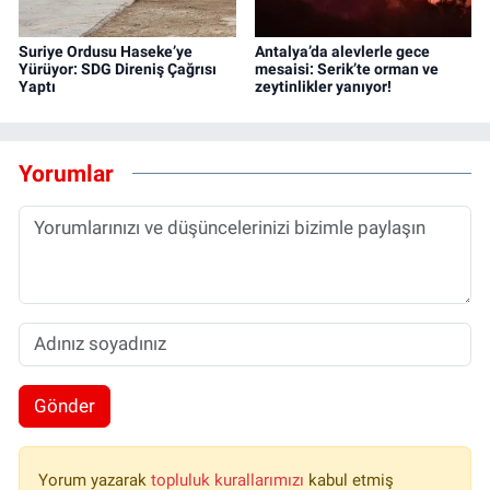
Suriye Ordusu Haseke’ye
Antalya’da alevlerle gece
Yürüyor: SDG Direniş Çağrısı
mesaisi: Serik’te orman ve
Yaptı
zeytinlikler yanıyor!
Yorumlar
Gönder
Yorum yazarak
topluluk kurallarımızı
kabul etmiş