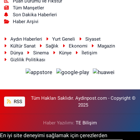
Puan Durumu ve Fikstür
Tüm Manşetler
Son Dakika Haberleri
Haber Arşivi
Aydın Haberleri
Yurt Geneli
Siyaset
Kültür Sanat
Sağlık
Ekonomi
Magazin
Dünya
Sinema
Künye
İletişim
Gizlilik Politikası
Tüm Hakları Saklıdır. Aydinpost.com - Copyright ©
RSS
2025
Haber Yazılımı:
TE Bilişim
En iyi site deneyimi sağlamak için çerezlerden