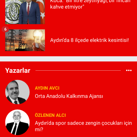
Koca: "Bir litre zeytinyağı, bir fincan
kahve etmiyor"
6
Aydın’da 8 ilçede elektrik kesintisi!
Yazarlar
AYDIN AVCI
Orta Anadolu Kalkınma Ajansı
ÖZLENEN ALCI
Aydın'da spor sadece zengin çocukları için
mi?