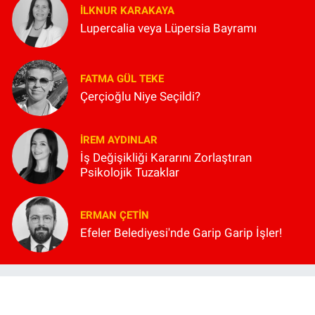
İLKNUR KARAKAYA
Lupercalia veya Lüpersia Bayramı
FATMA GÜL TEKE
Çerçioğlu Niye Seçildi?
İREM AYDINLAR
İş Değişikliği Kararını Zorlaştıran
Psikolojik Tuzaklar
ERMAN ÇETIN
Efeler Belediyesi'nde Garip Garip İşler!