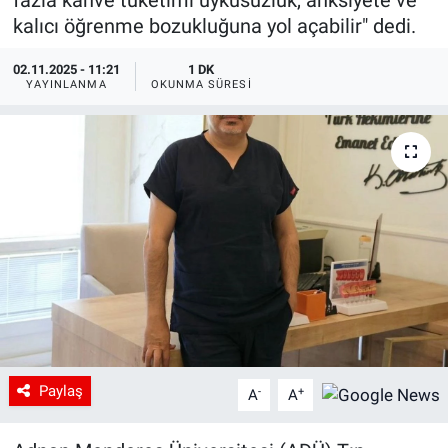
fazla kahve tüketimi uykusuzluk, anksiyete ve
kalıcı öğrenme bozukluğuna yol açabilir" dedi.
02.11.2025 - 11:21
1 DK
YAYINLANMA
OKUNMA SÜRESI
Paylaş
-
+
A
A