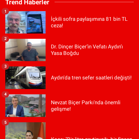
Trend Haberler
1
İçkili sofra paylaşımına 81 bin TL
ceza!
2
Dr. Dinçer Biçer’in Vefatı Aydın’ı
Yasa Boğdu
3
Aydın'da tren sefer saatleri değişti!
4
Nevzat Biçer Parkı'nda önemli
gelişme!
5