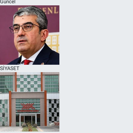
Güncel
SPOR
RESMİ İLANLAR
SİYASET