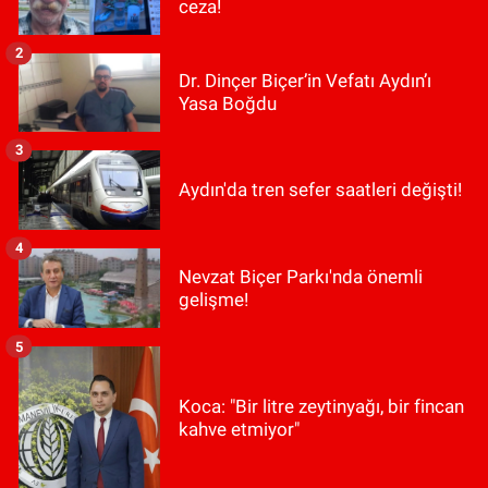
ceza!
2
Dr. Dinçer Biçer’in Vefatı Aydın’ı
Yasa Boğdu
3
Aydın'da tren sefer saatleri değişti!
4
Nevzat Biçer Parkı'nda önemli
gelişme!
5
Koca: "Bir litre zeytinyağı, bir fincan
kahve etmiyor"