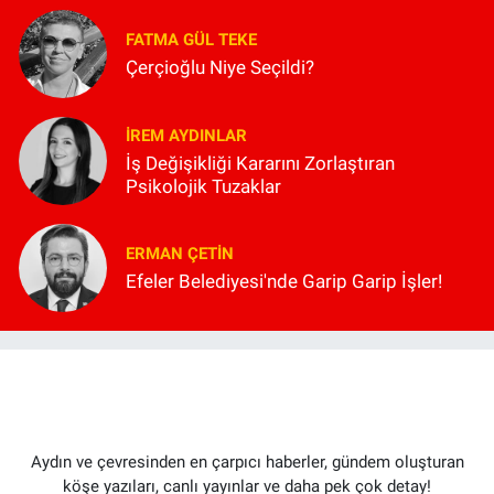
FATMA GÜL TEKE
Çerçioğlu Niye Seçildi?
İREM AYDINLAR
İş Değişikliği Kararını Zorlaştıran
Psikolojik Tuzaklar
ERMAN ÇETIN
Efeler Belediyesi'nde Garip Garip İşler!
Aydın ve çevresinden en çarpıcı haberler, gündem oluşturan
köşe yazıları, canlı yayınlar ve daha pek çok detay!