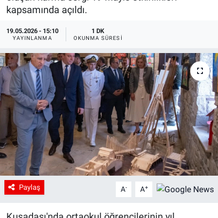
kapsamında açıldı.
19.05.2026 - 15:10
1 DK
YAYINLANMA
OKUNMA SÜRESI
Paylaş
-
+
A
A
Kuşadası'nda ortaokul öğrencilerinin yıl