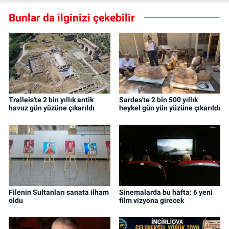
Bunlar da ilginizi çekebilir
Tralleis'te 2 bin yıllık antik
Sardes'te 2 bin 500 yıllık
havuz gün yüzüne çıkarıldı
heykel gün yün yüzüne çıkarıldı
Filenin Sultanları sanata ilham
Sinemalarda bu hafta: 6 yeni
oldu
film vizyona girecek