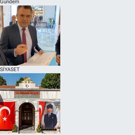
Gündem
SPOR
RESMİ İLANLAR
SİYASET