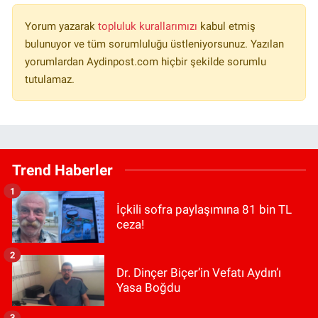
Yorum yazarak
topluluk kurallarımızı
kabul etmiş
bulunuyor ve tüm sorumluluğu üstleniyorsunuz. Yazılan
yorumlardan Aydinpost.com hiçbir şekilde sorumlu
tutulamaz.
Trend Haberler
1
İçkili sofra paylaşımına 81 bin TL
ceza!
2
Dr. Dinçer Biçer’in Vefatı Aydın’ı
Yasa Boğdu
3