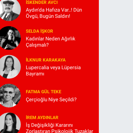
İSKENDER AVCI
Aydın'da Hafıza Var..! Dün
Övgü, Bugün Saldırı!
SELDA İŞKOR
Kadınlar Neden Ağırlık
Çalışmalı?
İLKNUR KARAKAYA
Lupercalia veya Lüpersia
Bayramı
FATMA GÜL TEKE
Çerçioğlu Niye Seçildi?
İREM AYDINLAR
İş Değişikliği Kararını
Zorlaştıran Psikolojik Tuzaklar