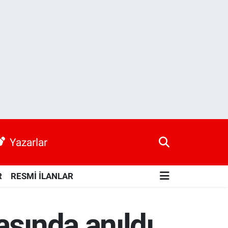
Yazarlar
R
RESMİ İLANLAR
şında anıldı