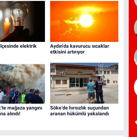
ilçesinde elektrik
Aydın'da kavurucu sıcaklar
etkisini artırıyor
'te mağaza yangını
Söke’de hırsızlık suçundan
ına alındı!
aranan hükümlü yakalandı