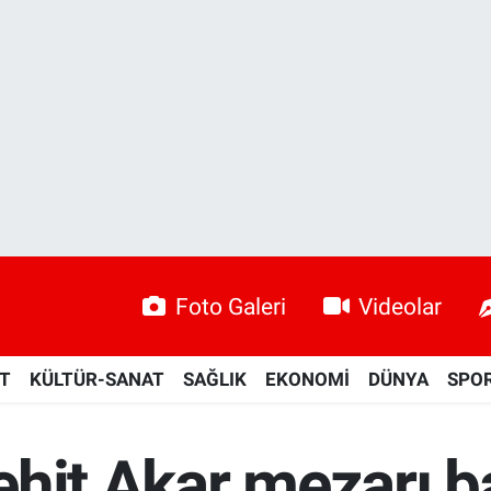
Foto Galeri
Videolar
ET
KÜLTÜR-SANAT
SAĞLIK
EKONOMİ
DÜNYA
SPO
hit Akar mezarı ba