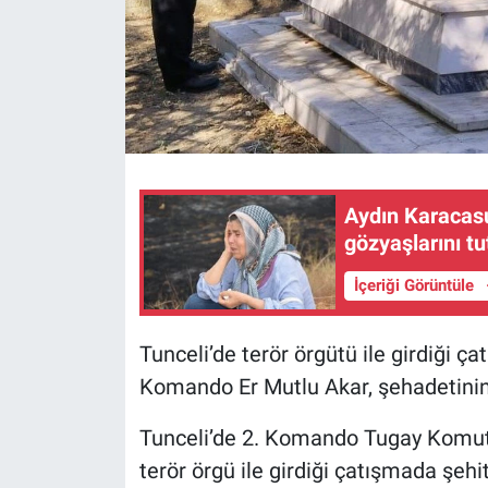
Aydın Karacasu
gözyaşlarını t
İçeriği Görüntüle
Tunceli’de terör örgütü ile girdiği ç
Komando Er Mutlu Akar, şehadetinin 
Tunceli’de 2. Komando Tugay Komuta
terör örgü ile girdiği çatışmada şe