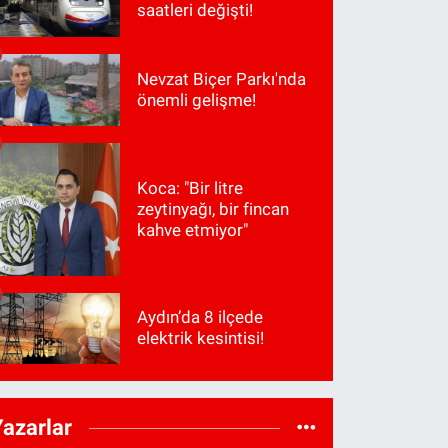
saatleri değişti!
Nevzat Biçer Parkı'nda
önemli gelişme!
Koca: "Bir litre
zeytinyağı, bir fincan
kahve etmiyor"
Aydın’da 8 ilçede
elektrik kesintisi!
Yazarlar