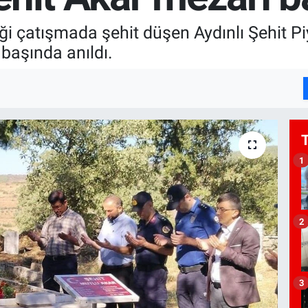
rdiği çatışmada şehit düşen Aydınlı Şehit
 başında anıldı.
1
2
3