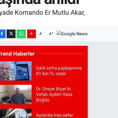
 Piyade Komando Er Mutlu Akar,
-
+
A
A
Trend Haberler
İçkili sofra paylaşımına
81 bin TL ceza!
Dr. Dinçer Biçer’in
Vefatı Aydın’ı Yasa
Boğdu
Aydın'da tren sefer