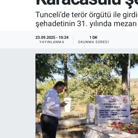
SPOR
Tunceli’de terör örgütü ile gi
şehadetinin 31. yılında mezarı
RESMİ İLANLAR
23.09.2025 - 10:24
1 DK
YAYINLANMA
OKUNMA SÜRESI