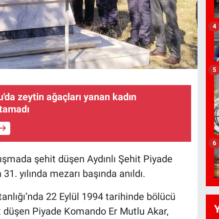
4
5
'da zeytin ağaçları yanan kadın
utamadı
6
atışmada şehit düşen Aydınlı Şehit Piyade
31. yılında mezarı başında anıldı.
nlığı’nda 22 Eylül 1994 tarihinde bölücü
hit düşen Piyade Komando Er Mutlu Akar,