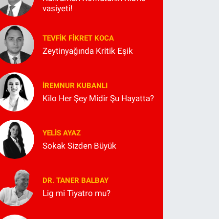
vasiyeti!
TEVFIK FIKRET KOCA
Zeytinyağında Kritik Eşik
İREMNUR KUBANLI
Kilo Her Şey Midir Şu Hayatta?
YELIS AYAZ
Sokak Sizden Büyük
DR. TANER BALBAY
Lig mi Tiyatro mu?