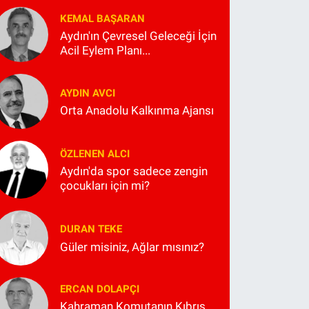
KEMAL BAŞARAN
Aydın'ın Çevresel Geleceği İçin
Acil Eylem Planı...
AYDIN AVCI
Orta Anadolu Kalkınma Ajansı
ÖZLENEN ALCI
Aydın'da spor sadece zengin
çocukları için mi?
DURAN TEKE
Güler misiniz, Ağlar mısınız?
ERCAN DOLAPÇI
Kahraman Komutanın Kıbrıs