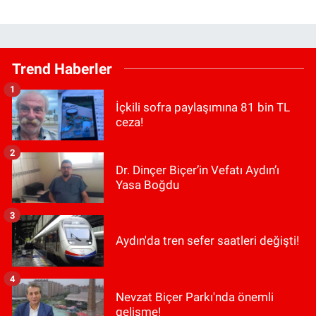
Trend Haberler
1
İçkili sofra paylaşımına 81 bin TL
ceza!
2
Dr. Dinçer Biçer’in Vefatı Aydın’ı
Yasa Boğdu
3
Aydın'da tren sefer saatleri değişti!
4
Nevzat Biçer Parkı'nda önemli
gelişme!