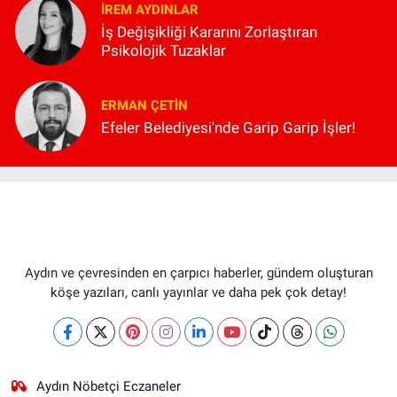
İREM AYDINLAR
İş Değişikliği Kararını Zorlaştıran
Psikolojik Tuzaklar
ERMAN ÇETIN
Efeler Belediyesi'nde Garip Garip İşler!
Aydın ve çevresinden en çarpıcı haberler, gündem oluşturan
köşe yazıları, canlı yayınlar ve daha pek çok detay!
Aydın Nöbetçi Eczaneler