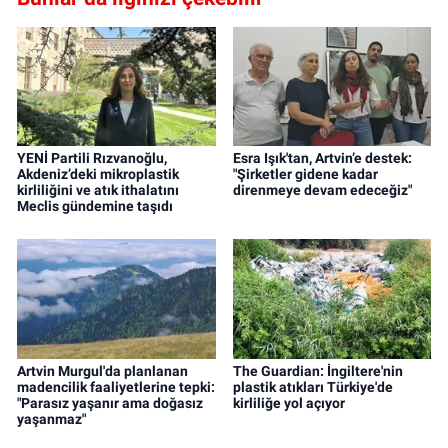
YENİ Partili Rızvanoğlu,
Esra Işık'tan, Artvin’e destek:
Akdeniz’deki mikroplastik
"Şirketler gidene kadar
kirliliğini ve atık ithalatını
direnmeye devam edeceğiz"
Meclis gündemine taşıdı
Artvin Murgul'da planlanan
The Guardian: İngiltere'nin
madencilik faaliyetlerine tepki:
plastik atıkları Türkiye'de
"Parasız yaşanır ama doğasız
kirliliğe yol açıyor
yaşanmaz"