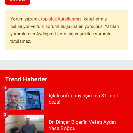
Yorum yazarak
topluluk kurallarımızı
kabul etmiş
bulunuyor ve tüm sorumluluğu üstleniyorsunuz. Yazılan
yorumlardan Aydinpost.com hiçbir şekilde sorumlu
tutulamaz.
Trend Haberler
1
İçkili sofra paylaşımına 81 bin TL
ceza!
2
Dr. Dinçer Biçer’in Vefatı Aydın’ı
Yasa Boğdu