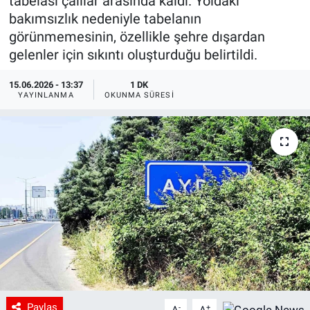
tabelası çalılar arasında kaldı. Yoldaki
bakımsızlık nedeniyle tabelanın
görünmemesinin, özellikle şehre dışardan
gelenler için sıkıntı oluşturduğu belirtildi.
15.06.2026 - 13:37
1 DK
YAYINLANMA
OKUNMA SÜRESI
Paylaş
-
+