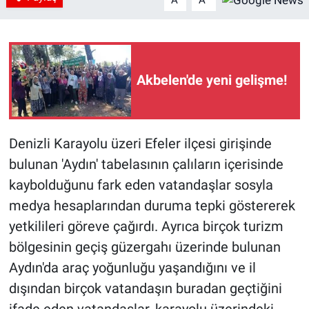
A
A
Akbelen'de yeni gelişme!
Denizli Karayolu üzeri Efeler ilçesi girişinde
bulunan 'Aydın' tabelasının çalıların içerisinde
kaybolduğunu fark eden vatandaşlar sosyla
medya hesaplarından duruma tepki göstererek
yetkilileri göreve çağırdı. Ayrıca birçok turizm
bölgesinin geçiş güzergahı üzerinde bulunan
Aydın'da araç yoğunluğu yaşandığını ve il
dışından birçok vatandaşın buradan geçtiğini
ifade eden vatandaşlar, karayolu üzerindeki