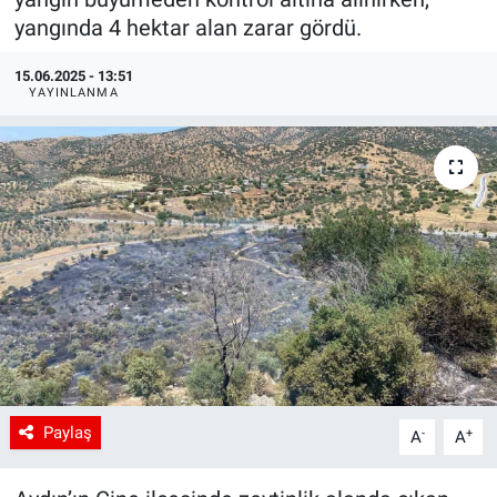
yangında 4 hektar alan zarar gördü.
15.06.2025 - 13:51
YAYINLANMA
Paylaş
-
+
A
A