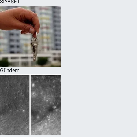
SİYASET
SPOR
RESMİ İLANLAR
Gündem