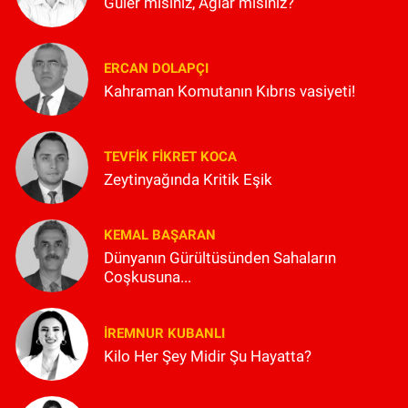
Güler misiniz, Ağlar mısınız?
ERCAN DOLAPÇI
Kahraman Komutanın Kıbrıs vasiyeti!
TEVFIK FIKRET KOCA
Zeytinyağında Kritik Eşik
KEMAL BAŞARAN
Dünyanın Gürültüsünden Sahaların
Coşkusuna...
İREMNUR KUBANLI
Kilo Her Şey Midir Şu Hayatta?