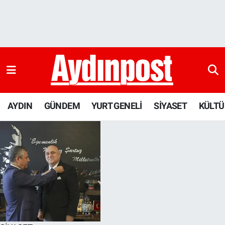
AYDIN
Aydın Nöbetçi Eczaneler
GÜNDEM
Aydın Hava Durumu
YURT GENELİ
Aydin Namaz Vakitleri
AYDIN
GÜNDEM
YURT GENELİ
SİYASET
KÜLTÜ
SİYASET
Aydın Trafik Yoğunluk Haritası
KÜLTÜR-SANAT
Süper Lig Puan Durumu ve Fikstür
SAĞLIK
Tüm Manşetler
EKONOMİ
Son Dakika Haberleri
DÜNYA
Haber Arşivi