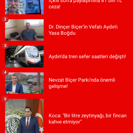
İçkili sofra paylaşımına 81 bin TL
ceza!
2
Dr. Dinçer Biçer’in Vefatı Aydın’ı
Yasa Boğdu
3
Aydın'da tren sefer saatleri değişti!
4
Nevzat Biçer Parkı'nda önemli
gelişme!
5
Koca: "Bir litre zeytinyağı, bir fincan
kahve etmiyor"