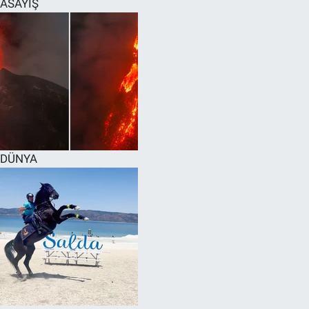
ASAYİŞ
SPOR
RESMİ İLANLAR
DÜNYA