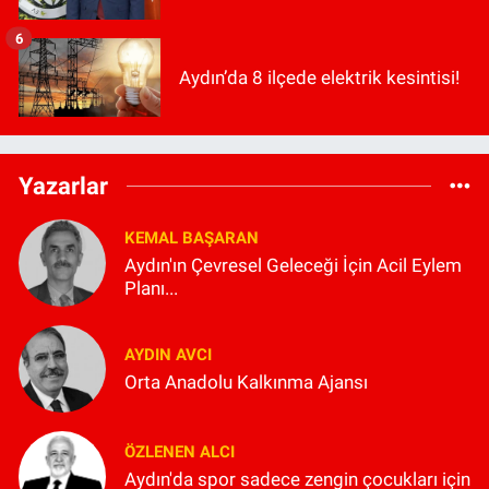
6
Aydın’da 8 ilçede elektrik kesintisi!
Yazarlar
KEMAL BAŞARAN
Aydın'ın Çevresel Geleceği İçin Acil Eylem
Planı...
AYDIN AVCI
Orta Anadolu Kalkınma Ajansı
ÖZLENEN ALCI
Aydın'da spor sadece zengin çocukları için