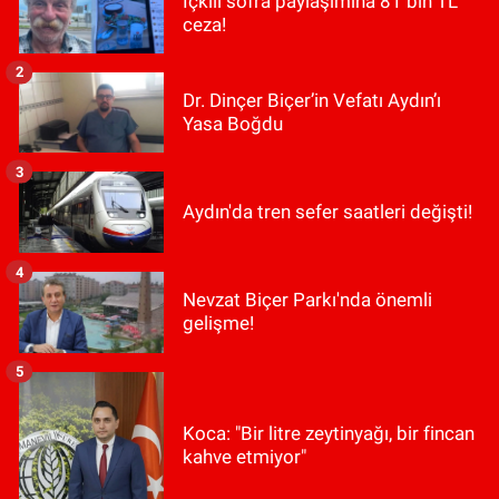
İçkili sofra paylaşımına 81 bin TL
ceza!
2
Dr. Dinçer Biçer’in Vefatı Aydın’ı
Yasa Boğdu
3
Aydın'da tren sefer saatleri değişti!
4
Nevzat Biçer Parkı'nda önemli
gelişme!
5
Koca: "Bir litre zeytinyağı, bir fincan
kahve etmiyor"