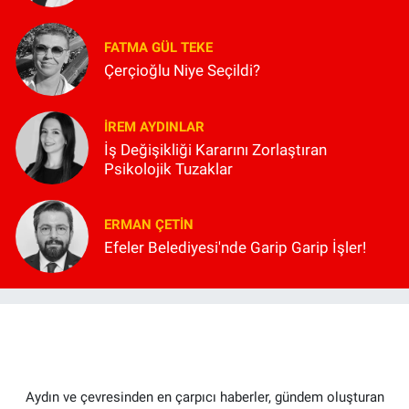
FATMA GÜL TEKE
Çerçioğlu Niye Seçildi?
İREM AYDINLAR
İş Değişikliği Kararını Zorlaştıran
Psikolojik Tuzaklar
ERMAN ÇETIN
Efeler Belediyesi'nde Garip Garip İşler!
Aydın ve çevresinden en çarpıcı haberler, gündem oluşturan