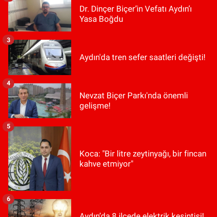
Dr. Dinçer Biçer’in Vefatı Aydın’ı
Yasa Boğdu
3
Aydın'da tren sefer saatleri değişti!
4
Nevzat Biçer Parkı'nda önemli
gelişme!
5
Koca: "Bir litre zeytinyağı, bir fincan
kahve etmiyor"
6
Aydın’da 8 ilçede elektrik kesintisi!