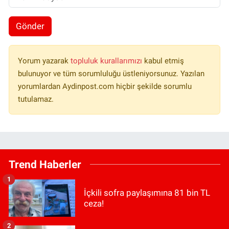
Gönder
Yorum yazarak
topluluk kurallarımızı
kabul etmiş
bulunuyor ve tüm sorumluluğu üstleniyorsunuz. Yazılan
yorumlardan Aydinpost.com hiçbir şekilde sorumlu
tutulamaz.
Trend Haberler
1
İçkili sofra paylaşımına 81 bin TL
ceza!
2