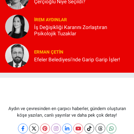
Çerçioğlu Niye Seçildi?
İREM AYDINLAR
İş Değişikliği Kararını Zorlaştıran
Psikolojik Tuzaklar
ERMAN ÇETIN
Efeler Belediyesi'nde Garip Garip İşler!
Aydın ve çevresinden en çarpıcı haberler, gündem oluşturan
köşe yazıları, canlı yayınlar ve daha pek çok detay!