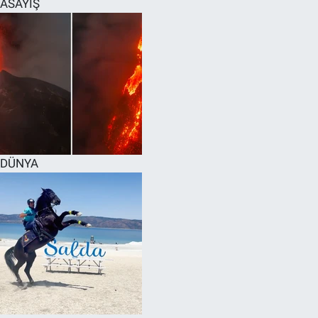
ASAYİŞ
SPOR
RESMİ İLANLAR
DÜNYA