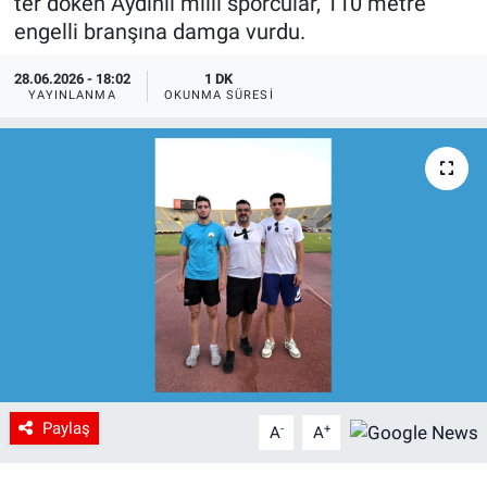
ter döken Aydınlı milli sporcular, 110 metre
engelli branşına damga vurdu.
28.06.2026 - 18:02
1 DK
YAYINLANMA
OKUNMA SÜRESI
Paylaş
-
+
A
A