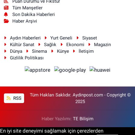
Puan Durumu ve Fikstür
Tüm Manşetler
Son Dakika Haberleri
Haber Arşivi
Aydın Haberleri
Yurt Geneli
Siyaset
Kültür Sanat
Sağlık
Ekonomi
Magazin
Dünya
Sinema
Künye
İletişim
Gizlilik Politikası
Tüm Hakları Saklıdır. Aydinpost.com - Copyright ©
RSS
2025
Haber Yazılımı:
TE Bilişim
En iyi site deneyimi sağlamak için çerezlerden