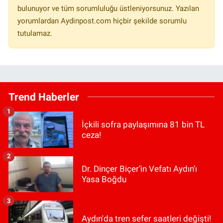
bulunuyor ve tüm sorumluluğu üstleniyorsunuz. Yazılan
yorumlardan Aydinpost.com hiçbir şekilde sorumlu
tutulamaz.
Trend Haberler
1
İçkili sofra paylaşımına 81 bin TL
ceza!
2
Dr. Dinçer Biçer’in Vefatı Aydın’ı
Yasa Boğdu
3
Aydın'da tren sefer saatleri değişti!