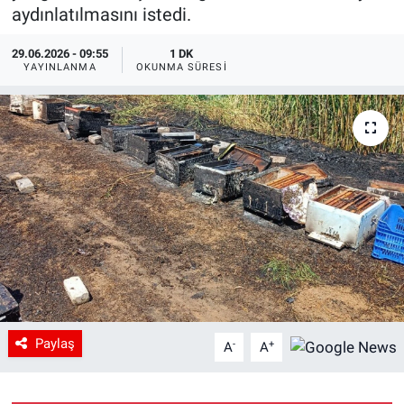
aydınlatılmasını istedi.
29.06.2026 - 09:55
1 DK
YAYINLANMA
OKUNMA SÜRESI
Paylaş
-
+
A
A