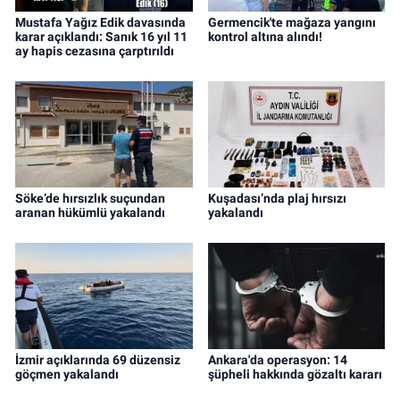
Mustafa Yağız Edik davasında
Germencik'te mağaza yangını
karar açıklandı: Sanık 16 yıl 11
kontrol altına alındı!
ay hapis cezasına çarptırıldı
Söke’de hırsızlık suçundan
Kuşadası’nda plaj hırsızı
aranan hükümlü yakalandı
yakalandı
İzmir açıklarında 69 düzensiz
Ankara'da operasyon: 14
göçmen yakalandı
şüpheli hakkında gözaltı kararı