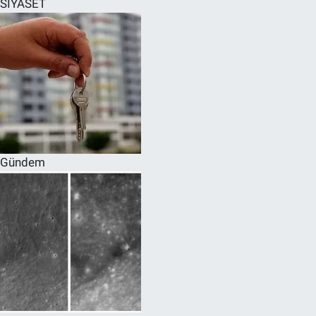
SİYASET
SPOR
RESMİ İLANLAR
Gündem