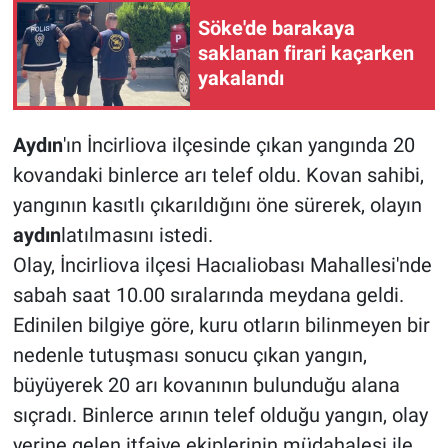
Söke'de barakaya
saklanan firari kaçarken
yakalandı
Aydın
'ın İncirliova ilçesinde çıkan yangında 20
kovandaki binlerce arı telef oldu. Kovan sahibi,
yangının kasıtlı çıkarıldığını öne sürerek, olayın
aydın
latılmasını istedi.
Olay, İncirliova ilçesi Hacıaliobası Mahallesi'nde
sabah saat 10.00 sıralarında meydana geldi.
Edinilen bilgiye göre, kuru otların bilinmeyen bir
nedenle tutuşması sonucu çıkan yangın,
büyüyerek 20 arı kovanının bulunduğu alana
sıçradı. Binlerce arının telef olduğu yangın, olay
yerine gelen itfaiye ekiplerinin müdahalesi ile