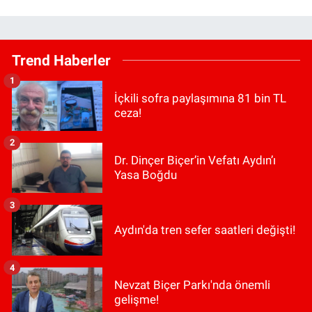
Trend Haberler
1
İçkili sofra paylaşımına 81 bin TL
ceza!
2
Dr. Dinçer Biçer’in Vefatı Aydın’ı
Yasa Boğdu
3
Aydın'da tren sefer saatleri değişti!
4
Nevzat Biçer Parkı'nda önemli
gelişme!