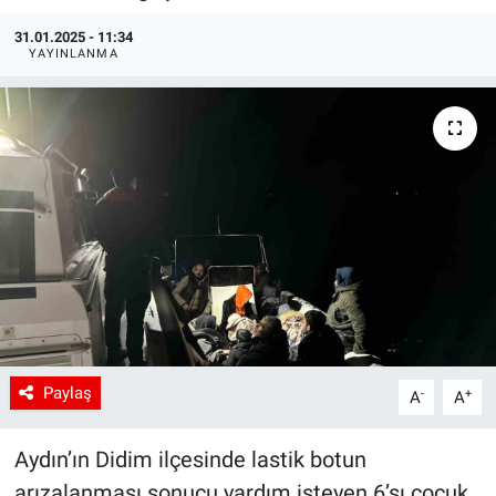
31.01.2025 - 11:34
YAYINLANMA
Paylaş
-
+
A
A
Aydın’ın Didim ilçesinde lastik botun
arızalanması sonucu yardım isteyen 6’sı çocuk