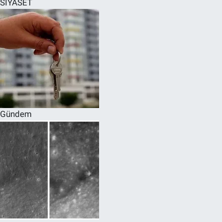
SİYASET
SPOR
RESMİ İLANLAR
Gündem