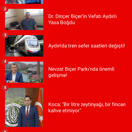
2
Dr. Dinçer Biçer’in Vefatı Aydın’ı
Yasa Boğdu
3
Aydın'da tren sefer saatleri değişti!
4
Nevzat Biçer Parkı'nda önemli
gelişme!
5
Koca: "Bir litre zeytinyağı, bir fincan
kahve etmiyor"
6