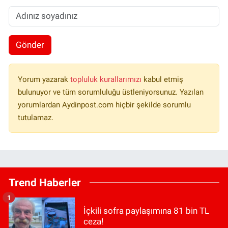
Gönder
Yorum yazarak
topluluk kurallarımızı
kabul etmiş
bulunuyor ve tüm sorumluluğu üstleniyorsunuz. Yazılan
yorumlardan Aydinpost.com hiçbir şekilde sorumlu
tutulamaz.
Trend Haberler
1
İçkili sofra paylaşımına 81 bin TL
ceza!