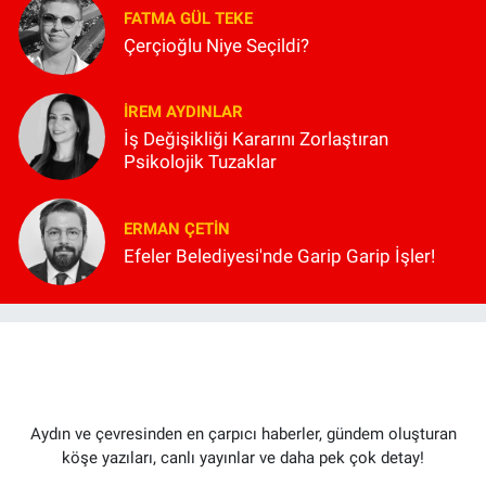
FATMA GÜL TEKE
Çerçioğlu Niye Seçildi?
İREM AYDINLAR
İş Değişikliği Kararını Zorlaştıran
Psikolojik Tuzaklar
ERMAN ÇETIN
Efeler Belediyesi'nde Garip Garip İşler!
Aydın ve çevresinden en çarpıcı haberler, gündem oluşturan
köşe yazıları, canlı yayınlar ve daha pek çok detay!