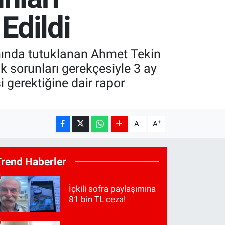
Edildi
mında tutuklanan Ahmet Tekin
k sorunları gerekçesiyle 3 ay
i gerektiğine dair rapor
-
+
A
A
Trend Haberler
İçkili sofra paylaşımına
81 bin TL ceza!