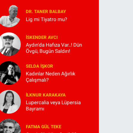
DR. TANER BALBAY
Lig mi Tiyatro mu?
İSKENDER AVCI
Aydın'da Hafıza Var..! Dün
Övgü, Bugün Saldırı!
SELDA İŞKOR
Kadınlar Neden Ağırlık
Çalışmalı?
İLKNUR KARAKAYA
Lupercalia veya Lüpersia
Bayramı
FATMA GÜL TEKE