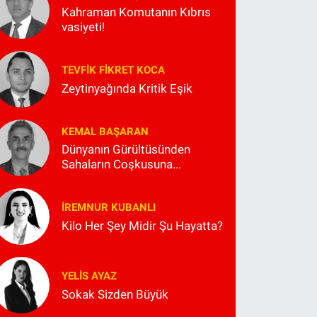
Kahraman Komutanın Kıbrıs
vasiyeti!
TEVFIK FIKRET KOCA
Zeytinyağında Kritik Eşik
KEMAL BAŞARAN
Dünyanın Gürültüsünden
Sahaların Coşkusuna...
İREMNUR KUBANLI
Kilo Her Şey Midir Şu Hayatta?
YELIS AYAZ
Sokak Sizden Büyük