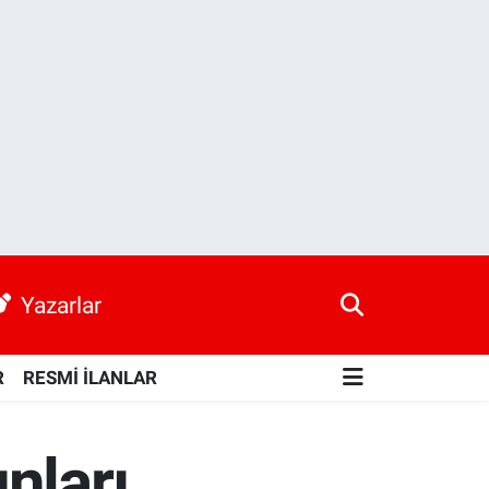
Yazarlar
R
RESMİ İLANLAR
nları