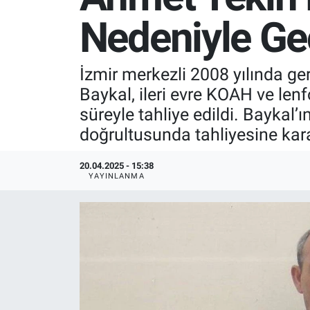
Nedeniyle Geç
SPOR
RESMİ İLANLAR
İzmir merkezli 2008 yılında g
Baykal, ileri evre KOAH ve len
süreyle tahliye edildi. Baykal’
doğrultusunda tahliyesine karar
20.04.2025 - 15:38
YAYINLANMA