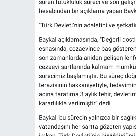
süren tutukluluk süreci ve son geliş
hesabından bir açıklama yapan Bayka
"Türk Devleti’nin adaletini ve şefkat
Baykal açıklamasında, "Değerli dostla
esnasında, cezaevinde baş gösteren 
son zamanlarda aniden gelişen lenf
cezaevi şartlarında kalmam mümkün
sürecimiz başlamıştır. Bu süreç doğr
terazisinin hakkaniyetiyle, tedavim
adına tarafıma 3 aylık tehir, devletim
kararlılıkla verilmiştir" dedi.
Baykal, bu sürecin yalnızca bir sağl
vatandaşını her şartta gözeten yapıs
imkan, Türk Devleti’nin büyüklüğünün,