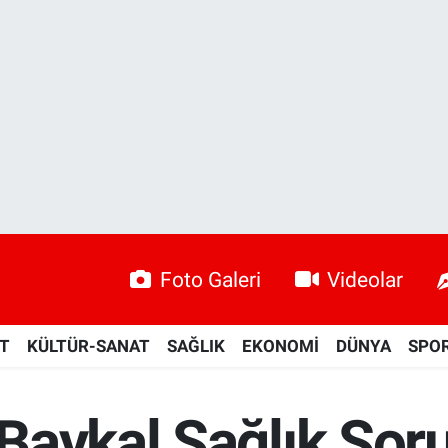
Foto Galeri
Videolar
ET
KÜLTÜR-SANAT
SAĞLIK
EKONOMİ
DÜNYA
SPO
Baykal Sağlık Soru