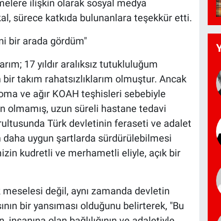
melere ilişkin olarak sosyal medya
l, sürece katkıda bulunanlara teşekkür etti.
ini bir arada gördüm"
rım; 17 yıldır aralıksız tutukluluğum
bir takım rahatsızlıklarım olmuştur. Ancak
oma ve ağır KOAH teşhisleri sebebiyle
 olmamış, uzun süreli hastane tedavi
ultusunda Türk devletinin feraseti ve adalet
in daha uygun şartlarda sürdürülebilmesi
izin kudretli ve merhametli eliyle, açık bir
ık meselesi değil, aynı zamanda devletin
ının bir yansıması olduğunu belirterek, "Bu
 insanına olan bağlılığının ve adaletiyle