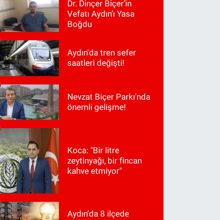
Dr. Dinçer Biçer’in
Vefatı Aydın’ı Yasa
Boğdu
Aydın'da tren sefer
saatleri değişti!
Nevzat Biçer Parkı'nda
önemli gelişme!
Koca: "Bir litre
zeytinyağı, bir fincan
kahve etmiyor"
Aydın’da 8 ilçede