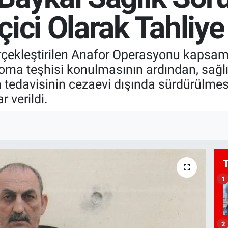
ici Olarak Tahliye 
erçekleştirilen Anafor Operasyonu kapsa
foma teşhisi konulmasının ardından, sağlı
ın tedavisinin cezaevi dışında sürdürülmes
 verildi.
1
2