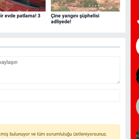
bir evde patlama! 3
Çine yangını şüphelisi
adliyede!
tmiş bulunuyor ve tüm sorumluluğu üstleniyorsunuz.