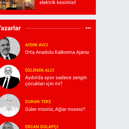
elektrik kesintisi!
Yazarlar
AYDIN AVCI
Orta Anadolu Kalkınma Ajansı
ÖZLENEN ALCI
Aydın'da spor sadece zengin
çocukları için mi?
DURAN TEKE
Güler misiniz, Ağlar mısınız?
ERCAN DOLAPÇI