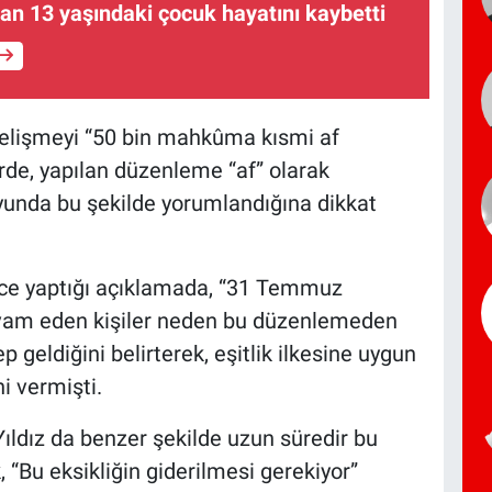
n 13 yaşındaki çocuk hayatını kaybetti
 gelişmeyi “50 bin mahkûma kısmi af
rde, yapılan düzenleme “af” olarak
yunda bu şekilde yorumlandığına dikkat
nce yaptığı açıklamada, “31 Temmuz
evam eden kişiler neden bu düzenlemeden
 geldiğini belirterek, eşitlik ilkesine uygun
i vermişti.
ldız da benzer şekilde uzun süredir bu
ek, “Bu eksikliğin giderilmesi gerekiyor”