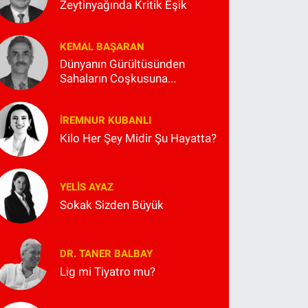
Zeytinyağında Kritik Eşik
KEMAL BAŞARAN
Dünyanın Gürültüsünden
Sahaların Coşkusuna...
İREMNUR KUBANLI
Kilo Her Şey Midir Şu Hayatta?
YELIS AYAZ
Sokak Sizden Büyük
DR. TANER BALBAY
Lig mi Tiyatro mu?