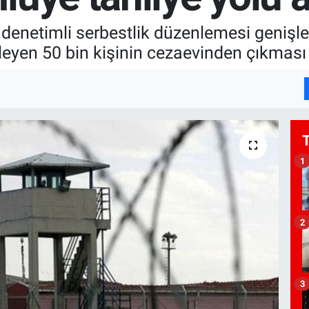
enetimli serbestlik düzenlemesi genişleti
yen 50 bin kişinin cezaevinden çıkması 
1
2
3