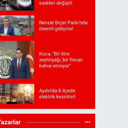
saatleri değişti!
Nevzat Biçer Parkı'nda
önemli gelişme!
Koca: "Bir litre
zeytinyağı, bir fincan
kahve etmiyor"
Aydın’da 8 ilçede
elektrik kesintisi!
Yazarlar