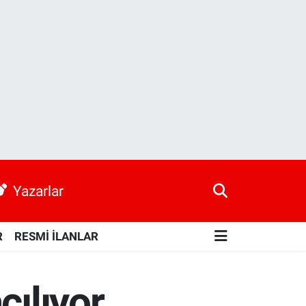
Yazarlar
R
RESMİ İLANLAR
çılıyor