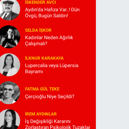
İSKENDER AVCI
Aydın'da Hafıza Var..! Dün
Övgü, Bugün Saldırı!
SELDA İŞKOR
Kadınlar Neden Ağırlık
Çalışmalı?
İLKNUR KARAKAYA
Lupercalia veya Lüpersia
Bayramı
FATMA GÜL TEKE
Çerçioğlu Niye Seçildi?
İREM AYDINLAR
İş Değişikliği Kararını
Zorlaştıran Psikolojik Tuzaklar