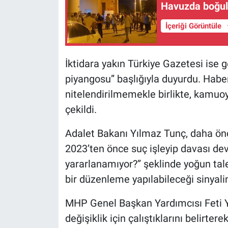
Havuzda boğula
İçeriği Görüntüle
İktidara yakın Türkiye Gazetesi ise
piyangosu” başlığıyla duyurdu. Habe
nitelendirilmemekle birlikte, kamuo
çekildi.
Adalet Bakanı Yılmaz Tunç, daha ö
2023’ten önce suç işleyip davası d
yararlanamıyor?” şeklinde yoğun talep
bir düzenleme yapılabileceği sinyalin
MHP Genel Başkan Yardımcısı Feti Yı
değişiklik için çalıştıklarını belirter