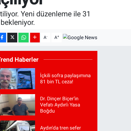
liyor. Yeni düzenleme ile 31
bekleniyor.
-
+
A
A
Trend Haberler
İçkili sofra paylaşımına
81 bin TL ceza!
Dr. Dinçer Biçer’in
Vefatı Aydın’ı Yasa
Boğdu
Aydın'da tren sefer