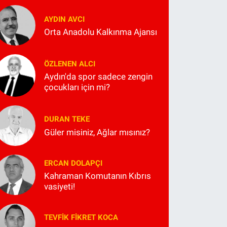
AYDIN AVCI
Orta Anadolu Kalkınma Ajansı
ÖZLENEN ALCI
Aydın'da spor sadece zengin
çocukları için mi?
DURAN TEKE
Güler misiniz, Ağlar mısınız?
ERCAN DOLAPÇI
Kahraman Komutanın Kıbrıs
vasiyeti!
TEVFIK FIKRET KOCA