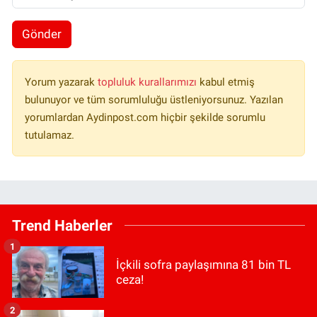
Gönder
Yorum yazarak
topluluk kurallarımızı
kabul etmiş
bulunuyor ve tüm sorumluluğu üstleniyorsunuz. Yazılan
yorumlardan Aydinpost.com hiçbir şekilde sorumlu
tutulamaz.
Trend Haberler
1
İçkili sofra paylaşımına 81 bin TL
ceza!
2