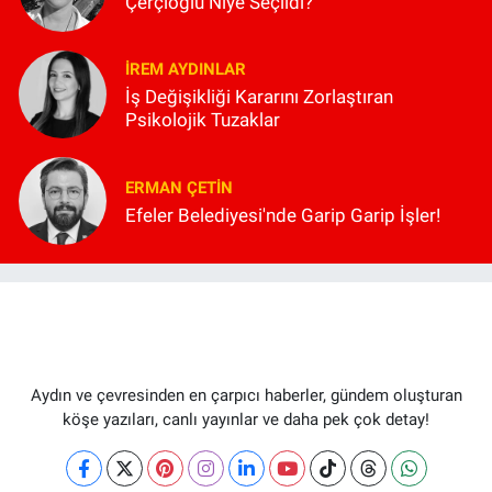
Çerçioğlu Niye Seçildi?
İREM AYDINLAR
İş Değişikliği Kararını Zorlaştıran
Psikolojik Tuzaklar
ERMAN ÇETIN
Efeler Belediyesi'nde Garip Garip İşler!
Aydın ve çevresinden en çarpıcı haberler, gündem oluşturan
köşe yazıları, canlı yayınlar ve daha pek çok detay!