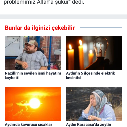
problemimiz Allah’a şükür" dedi.
Bunlar da ilginizi çekebilir
Nazilli’nin sevilen ismi hayatını
Aydın'ın 5 ilçesinde elektrik
kaybetti
kesintisi
Aydın'da kavurucu sıcaklar
Aydın Karacasu'da zeytin