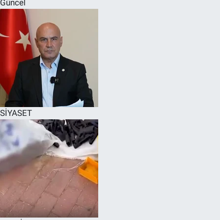
Güncel
SPOR
RESMİ İLANLAR
SİYASET