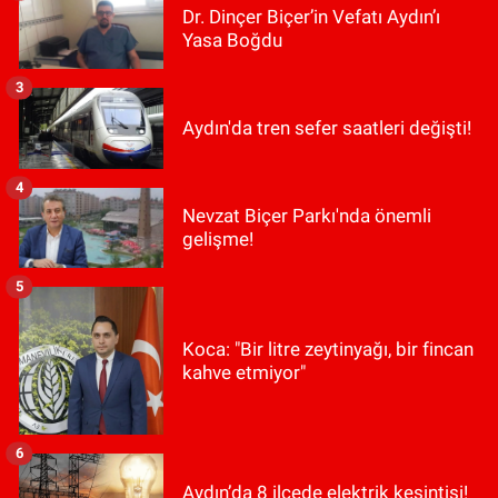
Dr. Dinçer Biçer’in Vefatı Aydın’ı
Yasa Boğdu
3
Aydın'da tren sefer saatleri değişti!
4
Nevzat Biçer Parkı'nda önemli
gelişme!
5
Koca: "Bir litre zeytinyağı, bir fincan
kahve etmiyor"
6
Aydın’da 8 ilçede elektrik kesintisi!