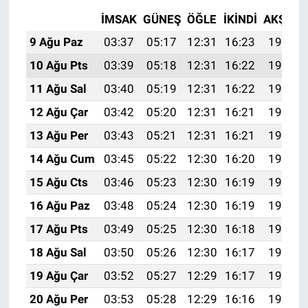
İMSAK
GÜNEŞ
ÖĞLE
İKINDI
AKŞAM
9 Ağu Paz
03:37
05:17
12:31
16:23
19:35
10 Ağu Pts
03:39
05:18
12:31
16:22
19:34
11 Ağu Sal
03:40
05:19
12:31
16:22
19:33
12 Ağu Çar
03:42
05:20
12:31
16:21
19:31
13 Ağu Per
03:43
05:21
12:31
16:21
19:30
14 Ağu Cum
03:45
05:22
12:30
16:20
19:29
15 Ağu Cts
03:46
05:23
12:30
16:19
19:27
16 Ağu Paz
03:48
05:24
12:30
16:19
19:26
17 Ağu Pts
03:49
05:25
12:30
16:18
19:24
18 Ağu Sal
03:50
05:26
12:30
16:17
19:23
19 Ağu Çar
03:52
05:27
12:29
16:17
19:22
20 Ağu Per
03:53
05:28
12:29
16:16
19:20