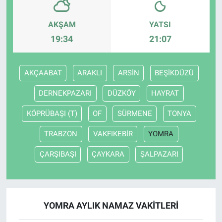
AKŞAM
YATSI
19:34
21:07
AKÇAABAT
ARAKLI
ARSİN
BEŞİKDÜZÜ
DERNEKPAZARI
DÜZKÖY
HAYRAT
KÖPRÜBAŞI (T)
OF
SÜRMENE
TONYA
TRABZON
VAKFIKEBİR
YOMRA
ÇARŞIBAŞI
ÇAYKARA
ŞALPAZARI
YOMRA AYLIK NAMAZ VAKITLERI