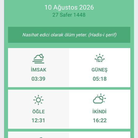
10 Ağustos 2026
SPOR
27 Safer 1448
RESMİ İLANLAR
Nasihat edici olarak ölüm yeter. (Hadis-i şerif)
İMSAK
GÜNEŞ
03:39
05:18
ÖĞLE
İKINDI
12:31
16:22