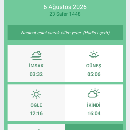
6 Ağustos 2026
SPOR
23 Safer 1448
RESMİ İLANLAR
Nasihat edici olarak ölüm yeter. (Hadis-i şerif)
İMSAK
GÜNEŞ
03:32
05:06
ÖĞLE
İKINDI
12:16
16:04