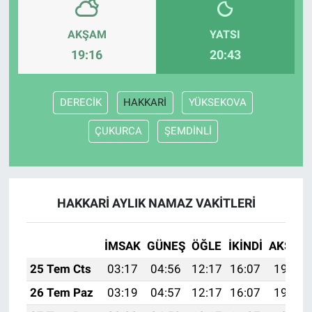
AKŞAM
YATSI
19:16
20:43
DERECİK
HAKKARİ
YÜKSEKOVA
ÇUKURCA
ŞEMDİNLİ
HAKKARİ AYLIK NAMAZ VAKITLERI
İMSAK
GÜNEŞ
ÖĞLE
İKINDI
AKŞAM
25 Tem Cts
03:17
04:56
12:17
16:07
19:27
26 Tem Paz
03:19
04:57
12:17
16:07
19:26