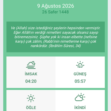
9 Ağustos 2026
SPOR
26 Safer 1448
RESMİ İLANLAR
Ve (Allah) size istediğiniz şeylerin hepsinden vermiştir.
Eğer Allâh'ın verdiği nimetleri sayacak olsanız sayıp
bitiremezsiniz. Şüphe yok ki insan elbette (nefsine
karşı) çok zâlim, (Rabb'inin nimetlerine karşı) çok
nankördür. (İbrâhîm Sûresi, 34)
İMSAK
GÜNEŞ
04:20
05:57
ÖĞLE
İKINDI