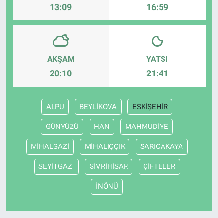
13:09
16:59
AKŞAM
YATSI
20:10
21:41
ALPU
BEYLİKOVA
ESKİŞEHİR
GÜNYÜZÜ
HAN
MAHMUDİYE
MİHALGAZİ
MİHALIÇÇIK
SARICAKAYA
SEYİTGAZİ
SİVRİHİSAR
ÇİFTELER
İNÖNÜ