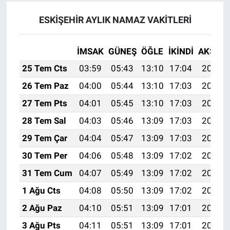
ESKİŞEHİR AYLIK NAMAZ VAKITLERI
İMSAK
GÜNEŞ
ÖĞLE
İKINDI
AKŞAM
25 Tem Cts
03:59
05:43
13:10
17:04
20:26
26 Tem Paz
04:00
05:44
13:10
17:03
20:25
27 Tem Pts
04:01
05:45
13:10
17:03
20:24
28 Tem Sal
04:03
05:46
13:09
17:03
20:23
29 Tem Çar
04:04
05:47
13:09
17:03
20:22
30 Tem Per
04:06
05:48
13:09
17:02
20:21
31 Tem Cum
04:07
05:49
13:09
17:02
20:20
1 Ağu Cts
04:08
05:50
13:09
17:02
20:19
2 Ağu Paz
04:10
05:51
13:09
17:01
20:18
3 Ağu Pts
04:11
05:51
13:09
17:01
20:17