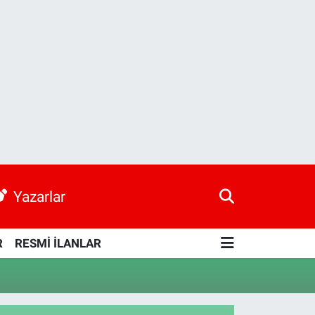
Yazarlar
R
RESMİ İLANLAR