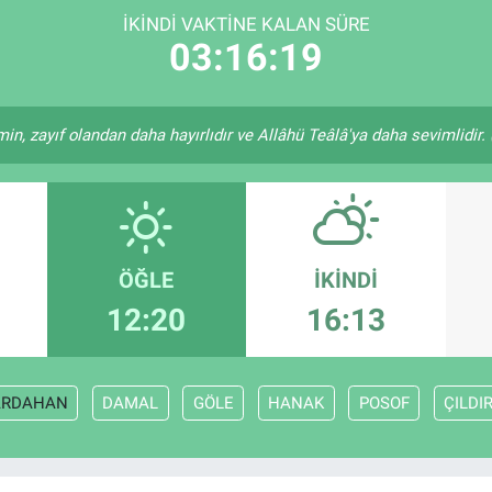
İKINDI VAKTINE KALAN SÜRE
03:16:19
in, zayıf olandan daha hayırlıdır ve Allâhü Teâlâ'ya daha sevimlidir. (
ÖĞLE
İKINDI
12:20
16:13
ARDAHAN
DAMAL
GÖLE
HANAK
POSOF
ÇILDI