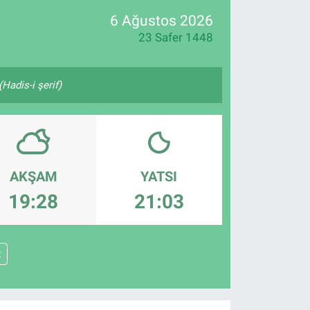
6 Ağustos 2026
23 Safer 1448
Hadis-i şerif)
AKŞAM
YATSI
19:28
21:03
R