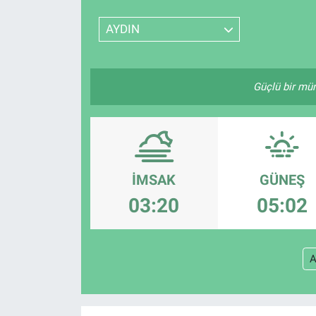
SPOR
AYDIN
RESMİ İLANLAR
Güçlü bir müm
İMSAK
GÜNEŞ
03:20
05:02