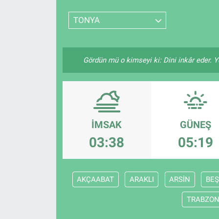
SPOR
TONYA
RESMİ İLANLAR
Gördün mü o kimseyi ki: Dini inkâr eder. Y
İMSAK
GÜNEŞ
03:38
05:19
AKÇAABAT
ARAKLI
ARSİN
BEŞ
TRABZO