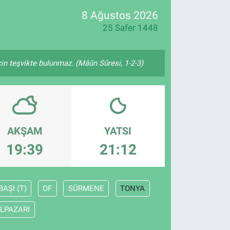
8 Ağustos 2026
25 Safer 1448
çin teşvikte bulunmaz. (Mâûn Sûresi, 1-2-3)
AKŞAM
YATSI
19:39
21:12
AŞI (T)
OF
SÜRMENE
TONYA
LPAZARI