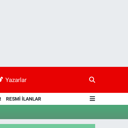
Yazarlar
R
RESMİ İLANLAR