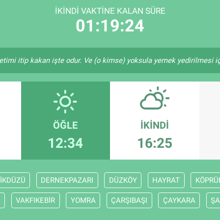
İKINDI VAKTINE KALAN SÜRE
01:19:24
etimi itip kakan işte odur. Ve (o kimse) yoksula yemek yedirilmesi i
ÖĞLE
İKINDI
12:34
16:25
İKDÜZÜ
DERNEKPAZARI
DÜZKÖY
HAYRAT
KÖPRÜB
N
VAKFIKEBİR
YOMRA
ÇARŞIBAŞI
ÇAYKARA
ŞA