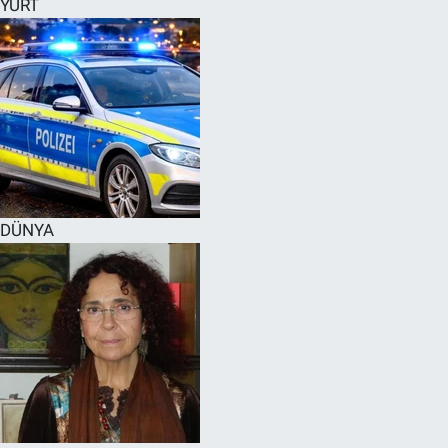
YURT
SPOR
RESMİ İLANLAR
DÜNYA