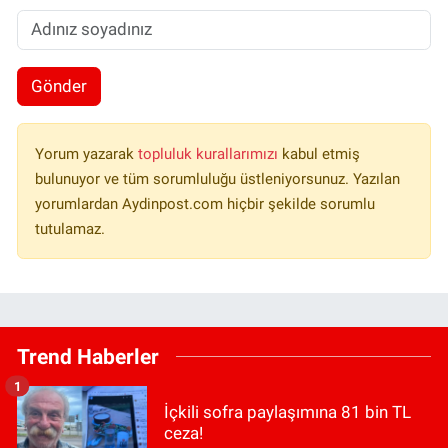
Gönder
Yorum yazarak
topluluk kurallarımızı
kabul etmiş
bulunuyor ve tüm sorumluluğu üstleniyorsunuz. Yazılan
yorumlardan Aydinpost.com hiçbir şekilde sorumlu
tutulamaz.
Trend Haberler
1
İçkili sofra paylaşımına 81 bin TL
ceza!