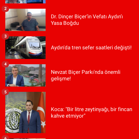
2
Dr. Dinçer Biçer’in Vefatı Aydın’ı
Yasa Boğdu
3
Aydın'da tren sefer saatleri değişti!
4
Nevzat Biçer Parkı'nda önemli
gelişme!
5
Koca: "Bir litre zeytinyağı, bir fincan
kahve etmiyor"
6