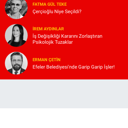
FATMA GÜL TEKE
Çerçioğlu Niye Seçildi?
İREM AYDINLAR
İş Değişikliği Kararını Zorlaştıran
Psikolojik Tuzaklar
ERMAN ÇETIN
Efeler Belediyesi'nde Garip Garip İşler!