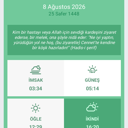
8 Ağustos 2026
SPOR
25 Safer 1448
RESMİ İLANLAR
Kim bir hastayı veya Allah için sevdiği kardeşini ziyaret
ederse, bir melek, ona şöyle nidâ eder: "Ne iyi yaptın,
yürüdüğün yol ne hoş, (bu ziyaretle) Cennet'te kendine
bir köşk hazırladın!" (Hadis-i şerif)
İMSAK
GÜNEŞ
03:34
05:14
ÖĞLE
İKINDI
12:29
16:20