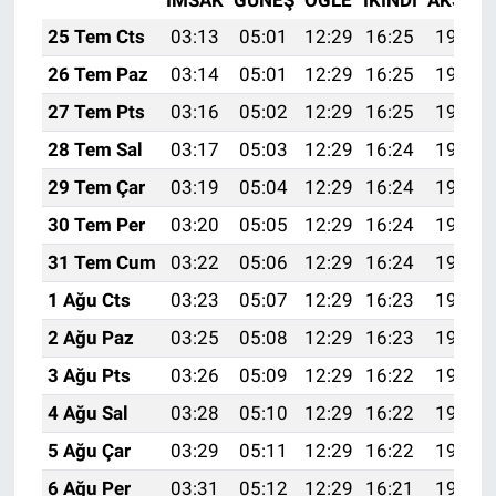
İMSAK
GÜNEŞ
ÖĞLE
İKINDI
AKŞAM
25 Tem Cts
03:13
05:01
12:29
16:25
19:48
26 Tem Paz
03:14
05:01
12:29
16:25
19:47
27 Tem Pts
03:16
05:02
12:29
16:25
19:46
28 Tem Sal
03:17
05:03
12:29
16:24
19:45
29 Tem Çar
03:19
05:04
12:29
16:24
19:44
30 Tem Per
03:20
05:05
12:29
16:24
19:43
31 Tem Cum
03:22
05:06
12:29
16:24
19:42
1 Ağu Cts
03:23
05:07
12:29
16:23
19:41
2 Ağu Paz
03:25
05:08
12:29
16:23
19:40
3 Ağu Pts
03:26
05:09
12:29
16:22
19:39
4 Ağu Sal
03:28
05:10
12:29
16:22
19:38
5 Ağu Çar
03:29
05:11
12:29
16:22
19:37
6 Ağu Per
03:31
05:12
12:29
16:21
19:36