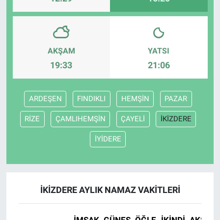
AKŞAM
YATSI
19:33
21:06
ARDEŞEN
FINDIKLI
HEMŞİN
PAZAR
RİZE
ÇAMLIHEMŞİN
ÇAYELİ
İKİZDERE
İYİDERE
İKİZDERE AYLIK NAMAZ VAKITLERI