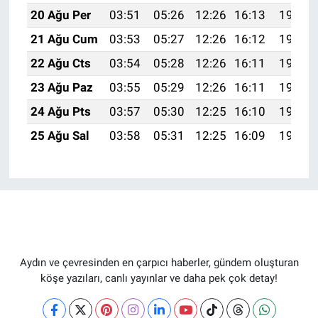
20 Ağu Per
03:51
05:26
12:26
16:13
19:17
21 Ağu Cum
03:53
05:27
12:26
16:12
19:16
22 Ağu Cts
03:54
05:28
12:26
16:11
19:14
23 Ağu Paz
03:55
05:29
12:26
16:11
19:13
24 Ağu Pts
03:57
05:30
12:25
16:10
19:11
25 Ağu Sal
03:58
05:31
12:25
16:09
19:10
Aydın ve çevresinden en çarpıcı haberler, gündem oluşturan
köşe yazıları, canlı yayınlar ve daha pek çok detay!