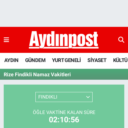
AYDIN
Aydın Nöbetçi Eczaneler
GÜNDEM
Aydın Hava Durumu
YURT GENELİ
Aydin Namaz Vakitleri
AYDIN
GÜNDEM
YURT GENELİ
SİYASET
KÜLTÜ
SİYASET
Aydın Trafik Yoğunluk Haritası
Rize Findikli Namaz Vakitleri
KÜLTÜR-SANAT
Süper Lig Puan Durumu ve Fikstür
SAĞLIK
Tüm Manşetler
FINDIKLI
EKONOMİ
Son Dakika Haberleri
ÖĞLE VAKTINE KALAN SÜRE
02:10:56
DÜNYA
Haber Arşivi