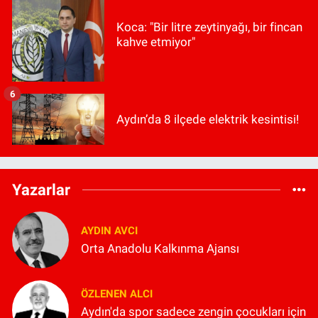
Koca: "Bir litre zeytinyağı, bir fincan
kahve etmiyor"
6
Aydın’da 8 ilçede elektrik kesintisi!
Yazarlar
AYDIN AVCI
Orta Anadolu Kalkınma Ajansı
ÖZLENEN ALCI
Aydın'da spor sadece zengin çocukları için