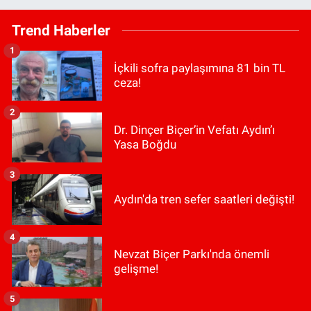
Trend Haberler
1
İçkili sofra paylaşımına 81 bin TL
ceza!
2
Dr. Dinçer Biçer’in Vefatı Aydın’ı
Yasa Boğdu
3
Aydın'da tren sefer saatleri değişti!
4
Nevzat Biçer Parkı'nda önemli
gelişme!
5