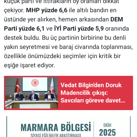
küçük parti ve ittifakların oy oranları dikkat
çekiyor.
MHP yüzde 6,6
ile altılı bandın en
üstünde yer alırken, hemen arkasından
DEM
Parti yüzde 6,1
ve
İYİ Parti yüzde 5,9
oranında
destek buldu. Bu üç partinin birbirine bu denli
yakın seyretmesi ve baraj civarında toplanması,
özellikle önümüzdeki seçimler için kritik bir
eşiğe işaret ediyor.
Vedat Bilgin'den Doruk
Madencilik çıkışı:
Savcıları göreve davet
ediyorum