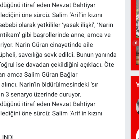
düğünü itiraf eden Nevzat Bahtiyar
ediğini öne sürdü: Salim ‘Arif’in kızını
ebi olarak yetkililer ‘yasak ilişki’, ‘Narin
intikam’ gibi başrollerinde anne, amca ve
6
riyor. Narin Güran cinayetinde aile
üpheli, savcılığa sevk edildi. Bunun yanında
ğrul ise davadan çekildiğini açıkladı. Öte
rı amca Salim Güran Bağlar
ındı. Narin’in öldürülmesindeki ‘sır
rin 3 senaryo üzerinde duruyor.
düğünü itiraf eden Nevzat Bahtiyar
ediğini öne sürdü: Salim ‘Arif’in kızını
INDI