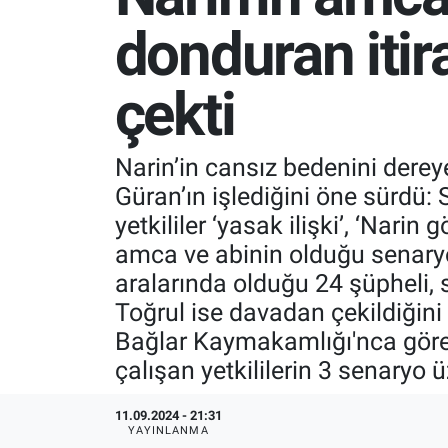
donduran itir
SPOR
RESMİ İLANLAR
çekti
Narin’in cansız bedenini dere
Güran’ın işlediğini öne sürdü: 
yetkililer ‘yasak ilişki’, ‘Nari
amca ve abinin olduğu senaryol
aralarında olduğu 24 şüpheli,
Toğrul ise davadan çekildiğin
Bağlar Kaymakamlığı'nca görev
çalışan yetkililerin 3 senaryo 
11.09.2024 - 21:31
YAYINLANMA