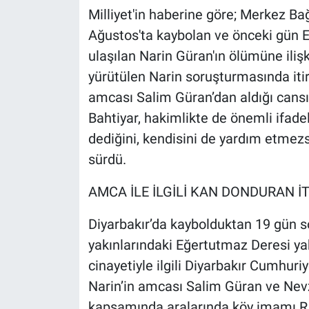
Milliyet'in haberine göre; Merkez Ba
Ağustos'ta kaybolan ve önceki gün 
ulaşılan Narin Güran'ın ölümüne iliş
yürütülen Narin soruşturmasında itir
amcası Salim Güran’dan aldığı cans
Bahtiyar, hakimlikte de önemli ifadele
dediğini, kendisini de yardım etmezs
sürdü.
AMCA İLE İLGİLİ KAN DONDURAN İ
Diyarbakır’da kaybolduktan 19 gün 
yakınlarındaki Eğertutmaz Deresi ya
cinayetiyle ilgili Diyarbakır Cumhuri
Narin’in amcası Salim Güran ve Nevz
kapsamında aralarında köy imamı R.K