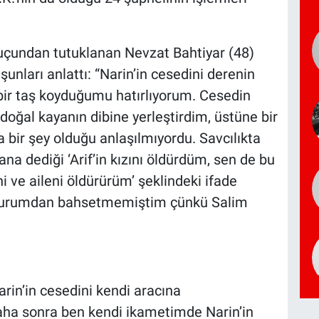
uçundan tutuklanan Nevzat Bahtiyar (48)
unları anlattı: “Narin’in cesedini derenin
bir taş koyduğumu hatırlıyorum. Cesedin
oğal kayanın dibine yerleştirdim, üstüne bir
 bir şey olduğu anlaşılmıyordu. Savcılıkta
a dediği ‘Arif’in kızını öldürdüm, sen de bu
i ve aileni öldürürüm’ şeklindeki ifade
durumdan bahsetmemiştim çünkü Salim
rin’in cesedini kendi aracına
 “Daha sonra ben kendi ikametimde Narin’in