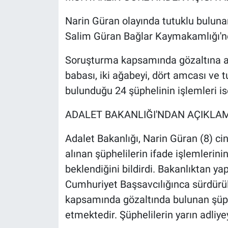
Narin Güran olayında tutuklu bulun
Salim Güran Bağlar Kaymakamlığı'nc
Soruşturma kapsamında gözaltına alı
babası, iki ağabeyi, dört amcası ve 
bulunduğu 24 şüphelinin işlemleri is
ADALET BAKANLIĞI'NDAN AÇIKLA
Adalet Bakanlığı, Narin Güran (8) ci
alınan şüphelilerin ifade işlemlerini
beklendiğini bildirdi. Bakanlıktan ya
Cumhuriyet Başsavcılığınca sürdürül
kapsamında gözaltında bulunan şüph
etmektedir. Şüphelilerin yarın adliy