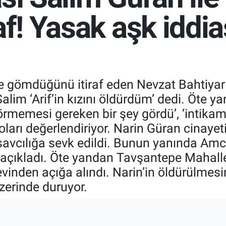
af! Yasak aşk iddia
ye gömdüğünü itiraf eden Nevzat Bahtiyar
Salim ‘Arif’in kızını öldürdüm’ dedi. Öte 
n görmemesi gereken bir şey gördü’, ‘intikam
arı değerlendiriyor. Narin Güran cinayetin
 savcılığa sevk edildi. Bunun yanında Am
i açıkladı. Öte yandan Tavşantepe Mahal
inden açığa alındı. Narin’in öldürülmesin
üzerinde duruyor.