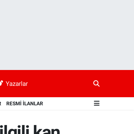
Yazarlar
R
RESMİ İLANLAR
lgili kan