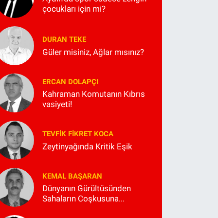
çocukları için mi?
DURAN TEKE
Güler misiniz, Ağlar mısınız?
ERCAN DOLAPÇI
Kahraman Komutanın Kıbrıs
vasiyeti!
TEVFIK FIKRET KOCA
Zeytinyağında Kritik Eşik
KEMAL BAŞARAN
Dünyanın Gürültüsünden
Sahaların Coşkusuna...