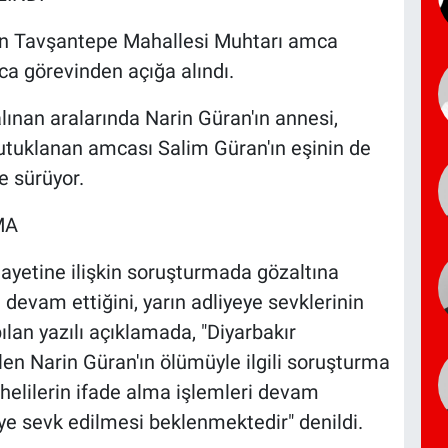
an Tavşantepe Mahallesi Muhtarı amca
a görevinden açığa alındı.
nan aralarında Narin Güran'ın annesi,
tutuklanan amcası Salim Güran'ın eşinin de
e sürüyor.
MA
nayetine ilişkin soruşturmada gözaltına
n devam ettiğini, yarın adliyeye sevklerinin
pılan yazılı açıklamada, "Diyarbakır
en Narin Güran'ın ölümüyle ilgili soruşturma
elilerin ifade alma işlemleri devam
eye sevk edilmesi beklenmektedir" denildi.