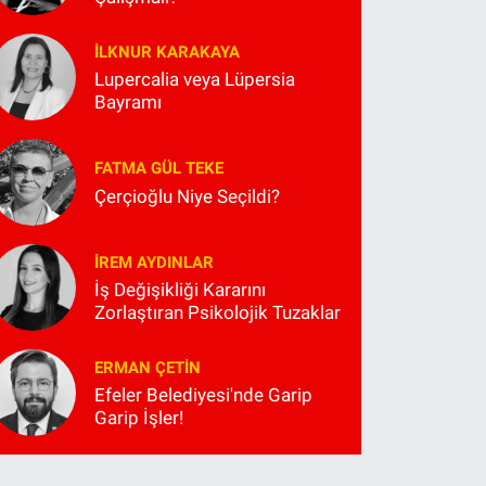
İLKNUR KARAKAYA
Lupercalia veya Lüpersia
Bayramı
FATMA GÜL TEKE
Çerçioğlu Niye Seçildi?
İREM AYDINLAR
İş Değişikliği Kararını
Zorlaştıran Psikolojik Tuzaklar
ERMAN ÇETIN
Efeler Belediyesi'nde Garip
Garip İşler!