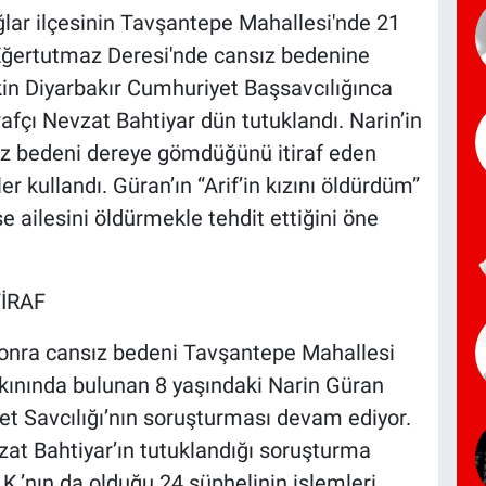
ğlar ilçesinin Tavşantepe Mahallesi'nde 21
Eğertutmaz Deresi'nde cansız bedenine
kin Diyarbakır Cumhuriyet Başsavcılığınca
afçı Nevzat Bahtiyar dün tutuklandı. Narin’in
ız bedeni dereye gömdüğünü itiraf eden
r kullandı. Güran’ın “Arif’in kızını öldürdüm”
e ailesini öldürmekle tehdit ettiğini öne
TİRAF
sonra cansız bedeni Tavşantepe Mahallesi
kınında bulunan 8 yaşındaki Narin Güran
yet Savcılığı’nın soruşturması devam ediyor.
at Bahtiyar’ın tutuklandığı soruşturma
.’nın da olduğu 24 şüphelinin işlemleri