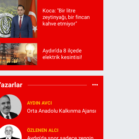
Koca: "Bir litre
zeytinyağı, bir fincan
kahve etmiyor"
Aydın’da 8 ilçede
elektrik kesintisi!
Yazarlar
AYDIN AVCI
Orta Anadolu Kalkınma Ajansı
ÖZLENEN ALCI
Aydın'da spor sadece zengin