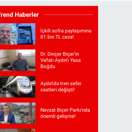
Trend Haberler
İçkili sofra paylaşımına
81 bin TL ceza!
Dr. Dinçer Biçer’in
Vefatı Aydın’ı Yasa
Boğdu
Aydın'da tren sefer
saatleri değişti!
Nevzat Biçer Parkı'nda
önemli gelişme!