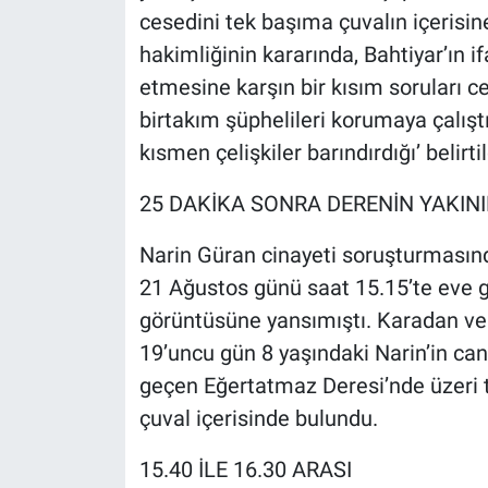
cesedini tek başıma çuvalın içerisin
hakimliğinin kararında, Bahtiyar’ın if
etmesine karşın bir kısım soruları 
birtakım şüphelileri korumaya çalıştı
kısmen çelişkiler barındırdığı’ belirtil
25 DAKİKA SONRA DERENİN YAKI
Narin Güran cinayeti soruşturmasında 
21 Ağustos günü saat 15.15’te eve 
görüntüsüne yansımıştı. Karadan v
19’uncu gün 8 yaşındaki Narin’in ca
geçen Eğertatmaz Deresi’nde üzeri t
çuval içerisinde bulundu.
15.40 İLE 16.30 ARASI