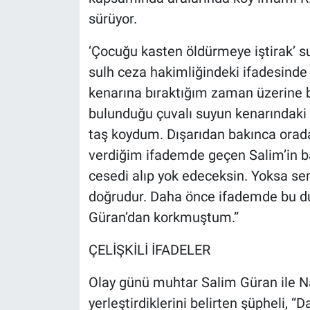
sürüyor.
‘Çocuğu kasten öldürmeye iştirak’ s
sulh ceza hakimliğindeki ifadesinde ş
kenarına bıraktığım zaman üzerine 
bulunduğu çuvalı suyun kenarındaki d
taş koydum. Dışarıdan bakınca orada
verdiğim ifademde geçen Salim’in ban
cesedi alıp yok edeceksin. Yoksa sen
doğrudur. Daha önce ifademde bu 
Güran’dan korkmuştum.”
ÇELİŞKİLİ İFADELER
Olay günü muhtar Salim Güran ile Na
yerleştirdiklerini belirten şüpheli,