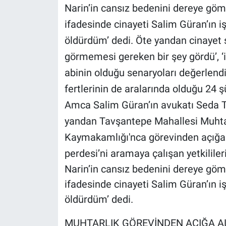
Narin’in cansız bedenini dereye göm
ifadesinde cinayeti Salim Güran’ın işl
öldürdüm’ dedi. Öte yandan cinayet seb
görmemesi gereken bir şey gördü’, ‘
abinin olduğu senaryoları değerlendi
fertlerinin de aralarında olduğu 24 ş
Amca Salim Güran’ın avukatı Seda To
yandan Tavşantepe Mahallesi Muhta
Kaymakamlığı'nca görevinden açığa al
perdesi’ni aramaya çalışan yetkilile
Narin’in cansız bedenini dereye göm
ifadesinde cinayeti Salim Güran’ın işl
öldürdüm’ dedi.
MUHTARLIK GÖREVİNDEN AÇIĞA AL