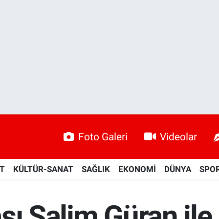
Foto Galeri
Videolar
ET
KÜLTÜR-SANAT
SAĞLIK
EKONOMİ
DÜNYA
SPO
ı Salim Güran ile i