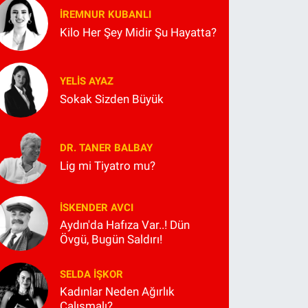
İREMNUR KUBANLI
Kilo Her Şey Midir Şu Hayatta?
YELIS AYAZ
Sokak Sizden Büyük
DR. TANER BALBAY
Lig mi Tiyatro mu?
İSKENDER AVCI
Aydın'da Hafıza Var..! Dün
Övgü, Bugün Saldırı!
SELDA İŞKOR
Kadınlar Neden Ağırlık
Çalışmalı?