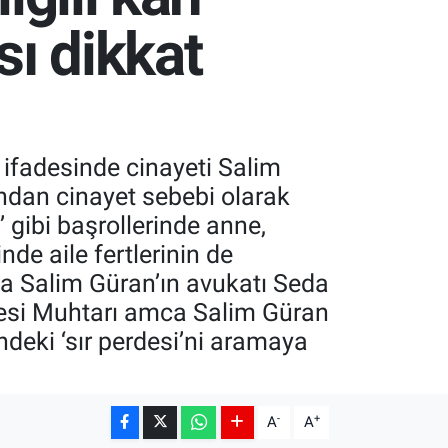
sı dikkat
 ifadesinde cinayeti Salim
yandan cinayet sebebi olarak
’ gibi başrollerinde anne,
de aile fertlerinin de
ca Salim Güran’ın avukatı Seda
lesi Muhtarı amca Salim Güran
deki ‘sır perdesi’ni aramaya
-
+
A
A