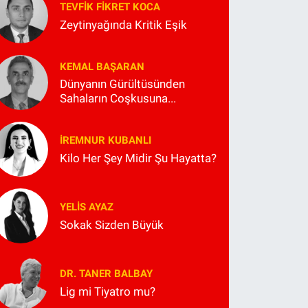
TEVFIK FIKRET KOCA
Zeytinyağında Kritik Eşik
KEMAL BAŞARAN
Dünyanın Gürültüsünden
Sahaların Coşkusuna...
İREMNUR KUBANLI
Kilo Her Şey Midir Şu Hayatta?
YELIS AYAZ
Sokak Sizden Büyük
DR. TANER BALBAY
Lig mi Tiyatro mu?