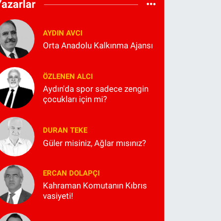
Yazarlar
AYDIN AVCI
Orta Anadolu Kalkınma Ajansı
ÖZLENEN ALCI
Aydın'da spor sadece zengin
çocukları için mi?
DURAN TEKE
Güler misiniz, Ağlar mısınız?
ERCAN DOLAPÇI
Kahraman Komutanın Kıbrıs
vasiyeti!