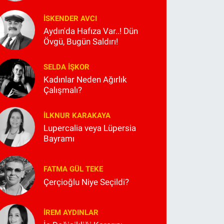
İSKENDER AVCI
Aydın'da Hafıza Var..! Dün
Övgü, Bugün Saldırı!
SELDA İŞKOR
Kadınlar Neden Ağırlık
Çalışmalı?
İLKNUR KARAKAYA
Lupercalia veya Lüpersia
Bayramı
FATMA GÜL TEKE
Çerçioğlu Niye Seçildi?
İREM AYDINLAR