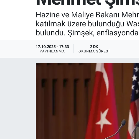
SPOR
Hazine ve Maliye Bakanı Mehme
katılmak üzere bulunduğu Wash
RESMİ İLANLAR
bulundu. Şimşek, enflasyonda b
17.10.2025 - 17:33
2 DK
YAYINLANMA
OKUNMA SÜRESI