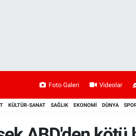
Foto Galeri
Videolar
ET
KÜLTÜR-SANAT
SAĞLIK
EKONOMİ
DÜNYA
SPO
k ABD'den kötü h