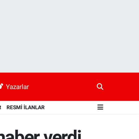
Yazarlar
R
RESMİ İLANLAR
aber verdi