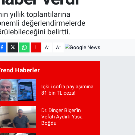
yıllık toplantılarına
önemli değerlendirmelerde
lebileceğini belirtti.
-
+
A
A
Trend Haberler
İçkili sofra paylaşımına
81 bin TL ceza!
Dr. Dinçer Biçer’in
Vefatı Aydın’ı Yasa
Boğdu