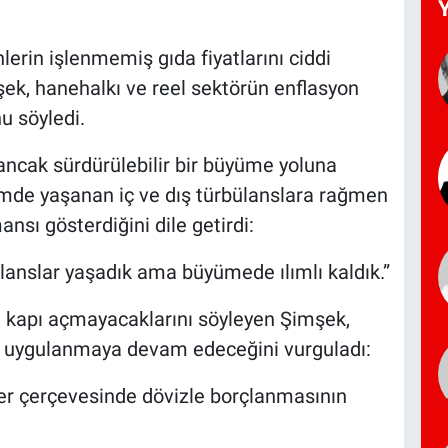
nlerin işlenmemiş gıda fiyatlarını ciddi
şek, hanehalkı ve reel sektörün enflasyon
u söyledi.
ancak sürdürülebilir bir büyüme yoluna
nemde yaşanan iç ve dış türbülanslara rağmen
ansı gösterdiğini dile getirdi:
bülanslar yaşadık ama büyümede ılımlı kaldık.”
 kapı açmayacaklarını söyleyen Şimşek,
kla uygulanmaya devam edeceğini vurguladı:
er çerçevesinde dövizle borçlanmasının