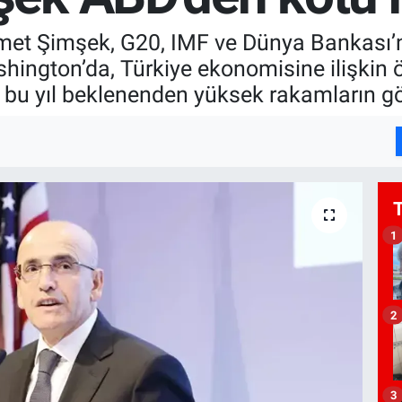
t Şimşek, G20, IMF ve Dünya Bankası’nın 
ington’da, Türkiye ekonomisine ilişkin 
u yıl beklenenden yüksek rakamların görü
1
2
3