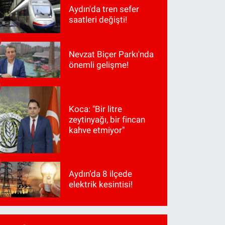
Aydın'da tren sefer
saatleri değişti!
Nevzat Biçer Parkı'nda
önemli gelişme!
Koca: "Bir litre
zeytinyağı, bir fincan
kahve etmiyor"
Aydın’da 8 ilçede
elektrik kesintisi!